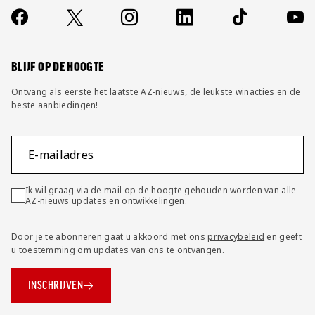
Contact
Socials
https://www.facebook.com/AZAlkmaar
X
Instagram
LinkedIn
TikTok
YouT
FAQ
Wijzig privacy instellingen
BLIJF OP DE HOOGTE
Ontvang als eerste het laatste AZ-nieuws, de leukste winacties en de
beste aanbiedingen!
E-mailadres
Ik wil graag via de mail op de hoogte gehouden worden van alle
AZ-nieuws updates en ontwikkelingen.
Door je te abonneren gaat u akkoord met ons
privacybeleid
en geeft
u toestemming om updates van ons te ontvangen.
INSCHRIJVEN