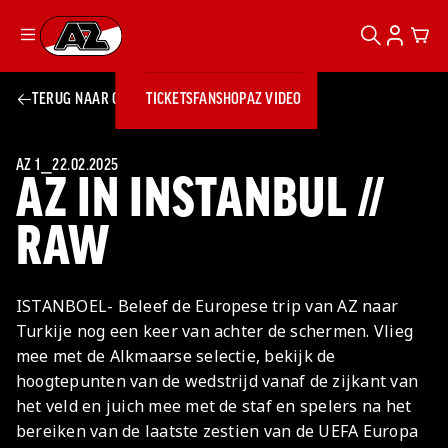
ZOEKEN
ACCOUN
CAR
Ga naar onze homepage
TERUG NAAR OVERZICHT
TICKETS
FANSHOP
AZ VIDEO
ZOEKEN
Zoeken
Sluiten
TICKETS
FANSHOP
AZ 1
⎯
22.02.2025
AZ IN INSTANBUL //
AZ VIDEO
TICKETS
BUSINESS
BUSINESS
RAW
AZ 1
AZ Business
ISTANBOEL- Beleef de Europese trip van AZ naar
Wat is AZ
Kees Kist
Bestel je
Turkije nog een keer van achter de schermen. Vlieg
Business?
Hospitality
Lounge
AZ
seizoenkaart
mee met de Alkmaarse selectie, bekijk de
AZ Business
Georg Kessler
VROUWEN
NIEUWS
TEAMS
CLUB & FANS
JEUGDOPLEIDING
Nieuws
hoogtepunten van de wedstrijd vanaf de zijkant van
Exposure
Events
Lounge
Teams
het veld en juich mee met de staf en spelers na het
Partnership
JONG AZ
Losse tickets
Skybox
Club & Fans
bereiken van de laatste zestien van de UEFA Europa