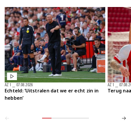
Jong AZ
Seizoenkaart
AZ 1
⎯
07.08.2026
AZ 1
⎯
07.08.2
Echteld: ‘Uitstralen dat we er echt zin in
Terug naa
hebben’