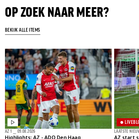
OP ZOEK NAAR MEER?
BEKIJK ALLE ITEMS
LIVEBL
AZ 1
⎯
09.08.2026
LAATSTE NIEU
Highlights: AZ - ADO Den Haag
AZ start 