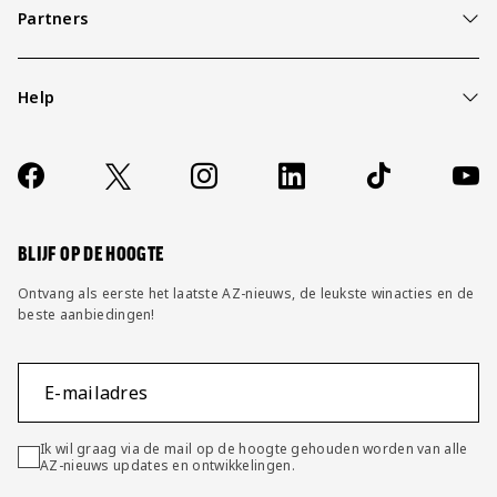
Partners
Help
Over ons
Contact
Socials
https://www.facebook.com/AZAlkmaar
X
Instagram
LinkedIn
TikTok
YouT
FAQ
Wijzig privacy instellingen
BLIJF OP DE HOOGTE
Ontvang als eerste het laatste AZ-nieuws, de leukste winacties en de
beste aanbiedingen!
E-mailadres
Ik wil graag via de mail op de hoogte gehouden worden van alle
AZ-nieuws updates en ontwikkelingen.