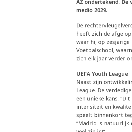
AZ ondertekend. De v
medio 2029.
De rechtervleugelverd
heeft zich de afgelop
waar hij op zesjarige
Voetbalschool, waarna
zich elk jaar verder 
UEFA Youth League
Naast zijn ontwikkeli
League. De verdediger
een unieke kans. “Dit
intensiteit en kwalit
speelt binnenkort teg
“Madrid is natuurlij
veel zin in!”