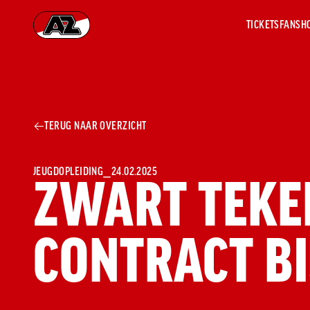
TICKETS
FANSH
Ga naar onze homepage
AZ 1
OVER
TERUG NAAR OVERZICHT
AZ
Hist
Seiz
Prij
JEUGDOPLEIDING
⎯
24.02.2025
ZWART TEKE
Nieu
Jaar
Sele
CONTRACT BI
Medi
Weds
Onz
cult