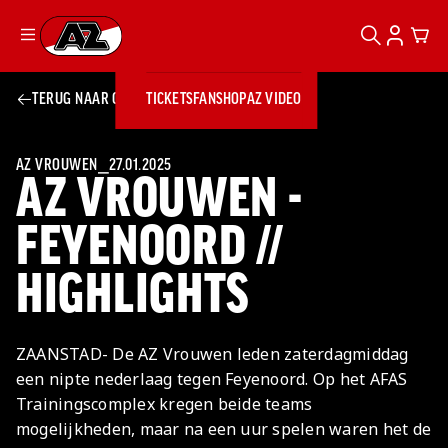
ZOEKEN
ACCOUN
CAR
Ga naar onze homepage
TERUG NAAR OVERZICHT
TICKETS
FANSHOP
AZ VIDEO
ZOEKEN
Zoeken
Sluiten
TICKETS
FANSHOP
AZ VROUWEN
⎯
27.01.2025
AZ VROUWEN -
AZ VIDEO
TICKETS
BUSINESS
BUSINESS
FEYENOORD //
HIGHLIGHTS
AZ 1
AZ Business
Wat is AZ
Kees Kist
Bestel je
Business?
Hospitality
Lounge
AZ
seizoenkaart
ZAANSTAD- De AZ Vrouwen leden zaterdagmiddag
AZ Business
Georg Kessler
VROUWEN
NIEUWS
TEAMS
CLUB & FANS
JEUGDOPLEIDING
Nieuws
een nipte nederlaag tegen Feyenoord. Op het AFAS
Exposure
Events
Lounge
Teams
Trainingscomplex kregen beide teams
Partnership
JONG AZ
Losse tickets
Skybox
Club & Fans
mogelijkheden, maar na een uur spelen waren het de