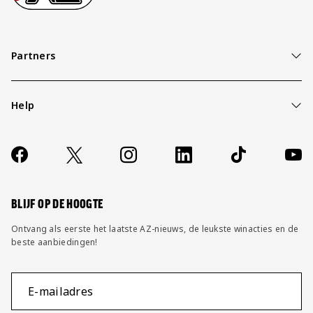
Partners
Help
Over ons
Contact
Socials
https://www.facebook.com/AZAlkmaar
X
Instagram
LinkedIn
TikTok
YouT
FAQ
Wijzig privacy instellingen
BLIJF OP DE HOOGTE
Ontvang als eerste het laatste AZ-nieuws, de leukste winacties en de
beste aanbiedingen!
E-mailadres