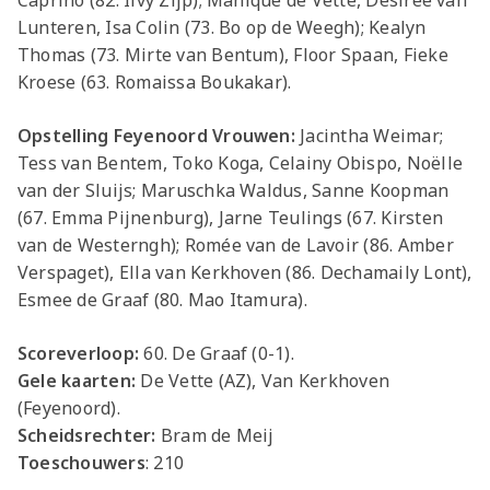
Caprino (82. Ilvy Zijp); Manique de Vette, Desiree van
Jong AZ
Lunteren, Isa Colin (73. Bo op de Weegh); Kealyn
Seizoenkaart
Thomas (73. Mirte van Bentum), Floor Spaan, Fieke
Kroese (63. Romaissa Boukakar).
Opstelling Feyenoord Vrouwen:
Jacintha Weimar;
Tess van Bentem, Toko Koga, Celainy Obispo, Noëlle
van der Sluijs; Maruschka Waldus, Sanne Koopman
(67. Emma Pijnenburg), Jarne Teulings (67. Kirsten
van de Westerngh); Romée van de Lavoir (86. Amber
Verspaget), Ella van Kerkhoven (86. Dechamaily Lont),
Esmee de Graaf (80. Mao Itamura).
Scoreverloop:
60. De Graaf (0-1).
Gele kaarten:
De Vette (AZ), Van Kerkhoven
(Feyenoord).
Scheidsrechter:
Bram de Meij
Toeschouwers
: 210