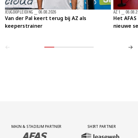
JEUGDOPLEIDING
⎯
06.08.2026
AZ 1
⎯
06.08.
Van der Pal keert terug bij AZ als
Het AFAS 
keeperstrainer
nieuwe se
Partner Logos Grid
MAIN & STADIUM PARTNER
SHIRT PARTNER
BEZOEK ONZE MAIN & STADIUM PARTNER AFAS SOFTWARE
BEZOEK ONZE SHIRT PARTNER LEAS