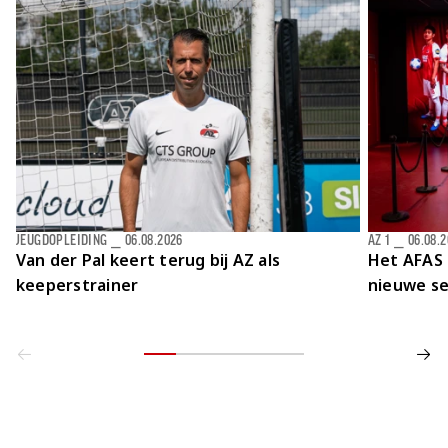
Jong AZ
Seizoenkaart
JEUGDOPLEIDING
⎯
06.08.2026
AZ 1
⎯
06.08.
Van der Pal keert terug bij AZ als
Het AFAS 
keeperstrainer
nieuwe se