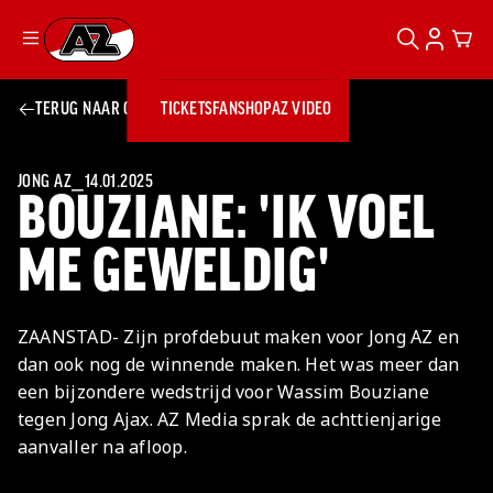
ZOEKEN
ACCOUN
CAR
Ga naar onze homepage
TERUG NAAR OVERZICHT
TICKETS
FANSHOP
AZ VIDEO
ZOEKEN
Zoeken
Sluiten
TICKETS
FANSHOP
JONG AZ
⎯
14.01.2025
BOUZIANE: 'IK VOEL
AZ VIDEO
TICKETS
BUSINESS
BUSINESS
ME GEWELDIG'
AZ 1
AZ Business
ZAANSTAD- Zijn profdebuut maken voor Jong AZ en
Wat is AZ
Kees Kist
Bestel je
dan ook nog de winnende maken. Het was meer dan
Business?
Hospitality
Lounge
AZ
seizoenkaart
een bijzondere wedstrijd voor Wassim Bouziane
AZ Business
Georg Kessler
VROUWEN
NIEUWS
TEAMS
CLUB & FANS
JEUGDOPLEIDING
Nieuws
tegen Jong Ajax. AZ Media sprak de achttienjarige
Exposure
Events
Lounge
Teams
aanvaller na afloop.
Partnership
JONG AZ
Losse tickets
Skybox
Club & Fans