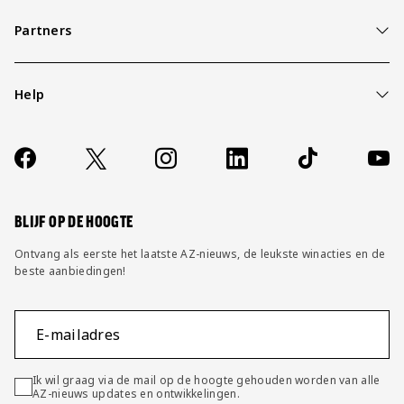
Partners
Help
Over ons
Contact
Socials
https://www.facebook.com/AZAlkmaar
X
Instagram
LinkedIn
TikTok
YouT
FAQ
Wijzig privacy instellingen
BLIJF OP DE HOOGTE
Ontvang als eerste het laatste AZ-nieuws, de leukste winacties en de
beste aanbiedingen!
E-mailadres
Ik wil graag via de mail op de hoogte gehouden worden van alle
AZ-nieuws updates en ontwikkelingen.