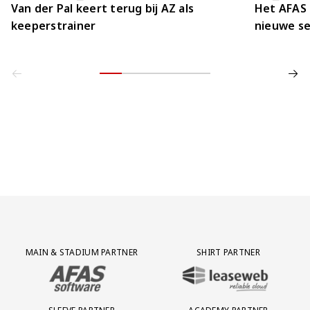
Van der Pal keert terug bij AZ als
Het AFAS 
keeperstrainer
nieuwe se
Partner Logos Grid
MAIN & STADIUM PARTNER
SHIRT PARTNER
BEZOEK ONZE MAIN & STADIUM PARTNER AFAS SOFTWARE
BEZOEK ONZE SHIRT PARTNER LEAS