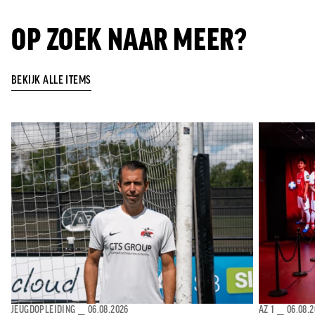
OP ZOEK NAAR MEER?
BEKIJK ALLE ITEMS
JEUGDOPLEIDING
⎯
06.08.2026
AZ 1
⎯
06.08.