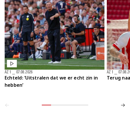
AZ 1
⎯
07.08.2026
AZ 1
⎯
07.08.2
Echteld: ‘Uitstralen dat we er echt zin in
Terug naa
hebben’