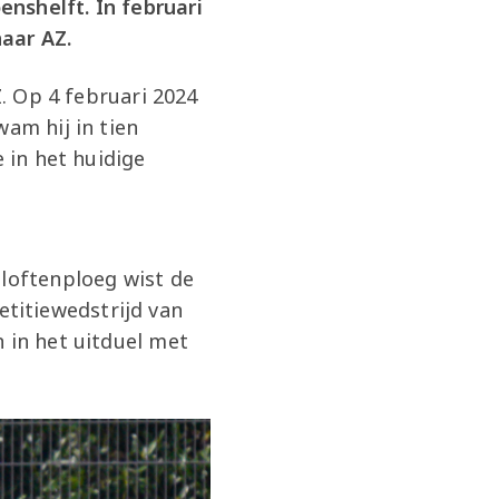
nshelft. In februari
naar AZ.
Z. Op 4 februari 2024
wam hij in tien
 in het huidige
eloftenploeg wist de
titiewedstrijd van
 in het uitduel met