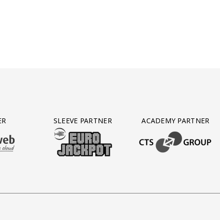
ER
SLEEVE PARTNER
ACADEMY PARTNER
AFAS SOFTWARE
T PARTNER LEASEWEB
BEZOEK ONZE SLEEVE PARTNER EUROJACKPOT
BEZOEK ONZE ACADEM
 Gerlos
rtner Gassan
k onze partner Rodi Media
Bezoek onze partner Reijngoud
Bezoek onze partner Nike
Bezoek onze partner Pepsi
Bezoek onze partn
Bezoek o