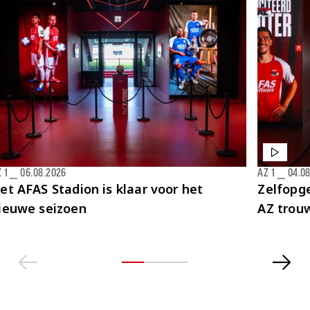
 1
⎯
06.08.2026
AZ 1
⎯
04.0
et AFAS Stadion is klaar voor het
Zelfopge
ieuwe seizoen
AZ trou