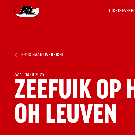
TICKETS
FANSH
Ga naar onze homepage
AZ 1
OVER
TERUG NAAR OVERZICHT
AZ
Hist
Seiz
Prij
AZ 1
⎯
14.01.2025
ZEEFUIK OP
Nieu
Jaar
Sele
OH LEUVEN
Medi
Weds
Onz
cult