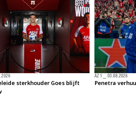
8.2026
AZ 1
⎯
03.08.2026
leide sterkhouder Goes blijft
Penetra verhu
w