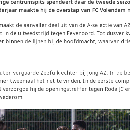
rige centrumspits spendeert daar de tweede seizoe
derjaar maakte hij de overstap van FC Volendam 
 maakt de aanvaller deel uit van de A-selectie van A
t in de uitwedstrijd tegen Feyenoord. Tot dusver k
ler binnen de lijnen bij de hoofdmacht, waarvan drie
ten vergaarde Zeefuik echter bij Jong AZ. In de b
 tweemaal het net te vinden. In de eerste compe
 verzorgde hij de openingstreffer tegen Roda JC en
j wederom.