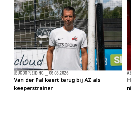
JEUGDOPLEIDING
⎯
06.08.2026
AZ
Van der Pal keert terug bij AZ als
H
keeperstrainer
n