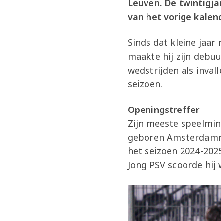
Leuven. De twintigja
van het vorige kalen
Sinds dat kleine jaar
maakte hij zijn debuu
wedstrijden als inval
seizoen.
Openingstreffer
Zijn meeste speelminu
geboren Amsterdammer
het seizoen 2024-2025
Jong PSV scoorde hi