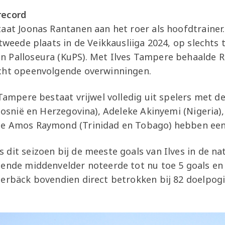
record
aat Joonas Rantanen aan het roer als hoofdtrainer
 tweede plaats in de Veikkausliiga 2024, op slecht
 Palloseura (KuPS). Met Ilves Tampere behaalde 
cht opeenvolgende overwinningen.
Tampere bestaat vrijwel volledig uit spelers met de 
(Bosnië en Herzegovina), Adeleke Akinyemi (Nigeria),
e Amos Raymond (Trinidad en Tobago) hebben een 
dit seizoen bij de meeste goals van Ilves in de na
ende middenvelder noteerde tot nu toe 5 goals en 3
derbäck bovendien direct betrokken bij 82 doelpog