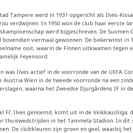
 stad Tampere werd in 1931 opgericht als Ilves-Kis
zou verdwijnen. In 1950 won de club haar eerste lan
dskampioenschap werd bijgeschreven. De Suomen C
d bovendien viermaal gewonnen. De bekerwinst in 1
eelname ooit, waarin de Finnen uitkwamen tegen 
amelijk Feyenoord.
n was Ilves actief in de voorronde van de UEFA Co
e Austria Wien in de tweede voorronde na een zin
erslagen, waarna het Zweedse Djurgårdens IF in d
l FC Ilves genoemd, komt uit in de Veikkausliiga, d
ar thuiswedstrijden in het Tammela Stadion. In dit
en. De clubkleuren zijn groen en geel, waarbij het