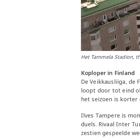
Het Tammela Stadion, th
Koploper in Finland
De Veikkausliiga, de 
loopt door tot eind 
het seizoen is korte
Ilves Tampere is mom
duels. Rivaal Inter T
zestien gespeelde we