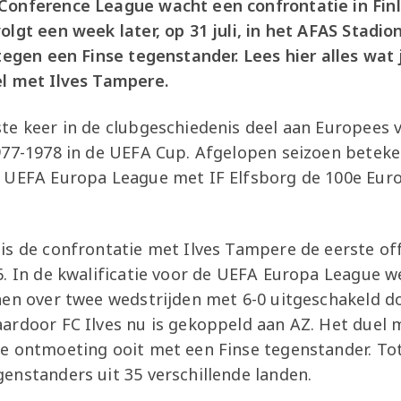
Conference League wacht een confrontatie in Finl
lgt een week later, op 31 juli, in het AFAS Stadio
 tegen een Finse tegenstander. Lees hier alles wat
l met Ilves Tampere.
te keer in de clubgeschiedenis deel aan Europees 
977-1978 in de UEFA Cup. Afgelopen seizoen beteke
 UEFA Europa League met IF Elfsborg de 100e Euro
s de confrontatie met Ilves Tampere de eerste off
6. In de kwalificatie voor de UEFA Europa League w
nen over twee wedstrijden met 6-0 uitgeschakeld d
rdoor FC Ilves nu is gekoppeld aan AZ. Het duel m
e ontmoeting ooit met een Finse tegenstander. Tot
enstanders uit 35 verschillende landen.