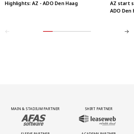
Highlights: AZ - ADO Den Haag
AZ start 
ADO Den 
Partner Logos Grid
MAIN & STADIUM PARTNER
SHIRT PARTNER
BEZOEK ONZE MAIN & STADIUM PARTNER AFAS SOFTWARE
BEZOEK ONZE SHIRT PARTNER LEAS
SLEEVE PARTNER
ACADEMY PARTNER