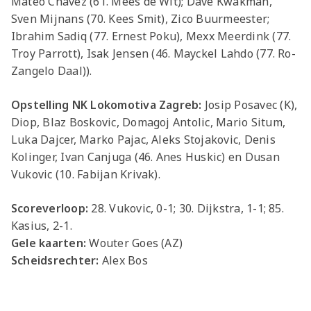
Mateo Chávez (61. Mees de Wit); Dave Kwakman,
Sven Mijnans (70. Kees Smit), Zico Buurmeester;
Ibrahim Sadiq (77. Ernest Poku), Mexx Meerdink (77.
Troy Parrott), Isak Jensen (46. Mayckel Lahdo (77. Ro-
Zangelo Daal)).
Opstelling
NK Lokomotiva Zagreb
:
Josip Posavec (K),
Diop, Blaz Boskovic, Domagoj Antolic, Mario Situm,
Luka Dajcer, Marko Pajac, Aleks Stojakovic, Denis
Kolinger, Ivan Canjuga (46. Anes Huskic) en Dusan
Vukovic (10. Fabijan Krivak).
Scoreverloop:
28. Vukovic, 0-1; 30. Dijkstra, 1-1; 85.
Kasius, 2-1.
Gele kaarten:
Wouter Goes (AZ)
Scheidsrechter:
Alex Bos