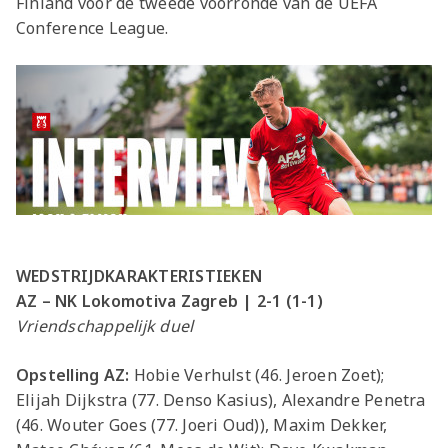
Finland voor de tweede voorronde van de UEFA
Conference League.
WEDSTRIJDKARAKTERISTIEKEN
AZ
– NK Lokomotiva Zagreb
|
2
-
1
(
1
-
1
)
Vriendschappelijk duel
Opstelling AZ:
Hobie Verhulst (46. Jeroen Zoet);
Elijah Dijkstra (77. Denso Kasius), Alexandre Penetra
(46. Wouter Goes (77. Joeri Oud)), Maxim Dekker,