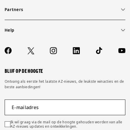
Partners
Help
Over ons
Contact
Socials
https://www.facebook.com/AZAlkmaar
X
Instagram
LinkedIn
TikTok
YouT
FAQ
Wijzig privacy instellingen
BLIJF OP DE HOOGTE
Ontvang als eerste het laatste AZ-nieuws, de leukste winacties en de
beste aanbiedingen!
E-mailadres
Ik wil graag via de mail op de hoogte gehouden worden van alle
AZ-nieuws updates en ontwikkelingen.