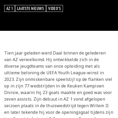
Meeting &
Seizoenarrangement
Grand Café Van
Jeugdopleiding
Nieuws
AZ 1
Over ons
Jeugdopleiding
Events
BUSINESS
Nieuws
Gaal
AZ 1
LAATSTE NIEUWS
VIDEO'S
Laatste
AZ
AZ Vrouwen
Jong AZ
Historie
Grand Café Van
Lid worden
Vacatures
Over de AZ
AZ 1
LAATSTE NIEUWS
VIDEO'S
Onder 19
Jong AZ
Over de
TICKETS
Nieuws
Seizoenkaart
AZ Vrouwen
Seizoenkaart
Seizoenkaart
Prijzenkast
AFAS Stadion
Gaal
Evenementen
Jeugdopleiding
Onder 17
Vrouwen
foundation
AZ 1
Nieuws
Nieuws
Nieuws
Jaarrekening
Praktische
De vriendjes
Youth League
Onder 16
Onder 17
Nieuws
LOG IN
Jong AZ
Juniorclubs
AZ
Selectie
Selectie
Selectie
Media
informatie
van AZ
Voetbalschool
Onder 15
Onder 16
Bestel nu je
Vrouwen
Wedstrijden
Wedstrijden
Wedstrijden
Onze cultuur
Kinderfeestje
AFAS
Onder 14
AZ Jeugd
AZ
seizoenkaart
Jong
Victor
Trainingscomplex
Onder 13
Jongens
Foundation
Tien jaar geleden werd Daal binnen de gelederen
AZ Clubkaart
AZ
Nieuws
Nieuws
Onder 12
van AZ verwelkomd. Hij ontwikkelde zich in de
Uitregistratie
Nieuws
Onder 11
diverse jeugdteams van onze opleiding met als
AZ Jeugd
Werken bij AZ
Resale
video's
ultieme beloning de UEFA Youth League-winst in
Meiden
Praktische
AZ
2023. Zijn onmiskenbare speelstijl op de flanken viel
informatie
Jeugdopleiding
op in zijn 77 wedstrijden in de Keuken Kampioen
Zet wedstrijden
AZ
Divisie, waarin hij 23 goals maakte en goed was voor
zeven assists. Zijn debuut in AZ 1 vond afgelopen
in je agenda
Business
seizoen plaats in de thuiswedstrijd tegen Willem II
AZ Vrouwen
en later tekende hij voor de openingsgoal tijdens zijn
seizoenkaart