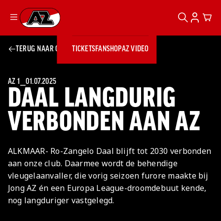
ZOEKEN
ACCOUN
CAR
Ga naar onze homepage
TERUG NAAR OVERZICHT
TICKETS
FANSHOP
AZ VIDEO
ZOEKEN
Zoeken
Sluiten
TICKETS
FANSHOP
AZ 1
⎯
01.07.2025
DAAL LANGDURIG
AZ VIDEO
TICKETS
BUSINESS
BUSINESS
VERBONDEN AAN AZ
AZ 1
AZ Business
ALKMAAR- Ro-Zangelo Daal blijft tot 2030 verbonden
Wat is AZ
Kees Kist
Bestel je
aan onze club. Daarmee wordt de behendige
Business?
Hospitality
Lounge
AZ
seizoenkaart
vleugelaanvaller, die vorig seizoen furore maakte bij
AZ Business
Georg Kessler
VROUWEN
NIEUWS
TEAMS
CLUB & FANS
JEUGDOPLEIDING
Nieuws
Jong AZ én een Europa League-droomdebuut kende,
Exposure
Events
Lounge
Teams
nog langduriger vastgelegd.
Partnership
JONG AZ
Losse tickets
Skybox
Club & Fans