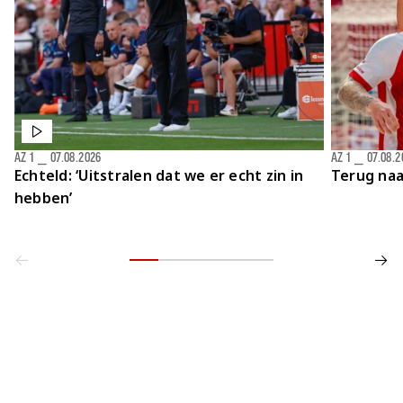
AZ 1
⎯
07.08.2026
AZ 1
⎯
07.08.2
Echteld: ‘Uitstralen dat we er echt zin in
Terug naa
hebben’