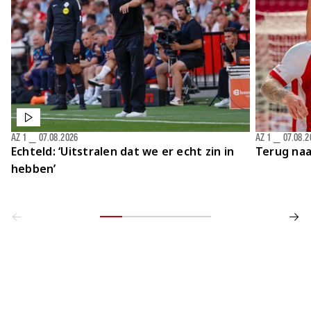
AZ 1
⎯
07.08.2026
AZ 1
⎯
07.08.2
Echteld: ‘Uitstralen dat we er echt zin in
Terug naa
hebben’