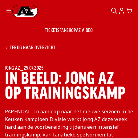
ZOEKEN
ACCOUN
CAR
Ga naar onze homepage
TICKETS
FANSHOP
AZ VIDEO
ZOEKEN
Zoeken
Sluiten
TICKETS
TERUG NAAR OVERZICHT
FANSHOP
AZ VIDEO
TICKETS
BUSINESS
BUSINESS
JONG AZ
⎯
25.07.2025
IN BEELD: JONG AZ
OP TRAININGSKAMP
AZ 1
AZ Business
Wat is AZ
Kees Kist
Bestel je
Business?
Hospitality
Lounge
AZ
seizoenkaart
PAPENDAL- In aanloop naar het nieuwe seizoen in de
AZ Business
Georg Kessler
VROUWEN
NIEUWS
TEAMS
CLUB & FANS
JEUGDOPLEIDING
Nieuws
Keuken Kampioen Divisie werkt Jong AZ deze week
Exposure
Events
Lounge
Teams
hard aan de voorbereiding tijdens een intensief
Partnership
JONG AZ
Losse tickets
Skybox
Club & Fans
trainingskamp. Van fanatieke spelvormen tot