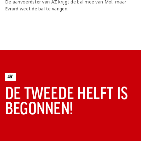
De aanvoerdster van AZ krijgt de bal mee van Mol, maar
Evrard weet de bal te vangen.
46'
DE TWEEDE HELFT IS
BEGONNEN!