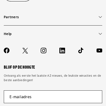
Partners
Help
Over ons
Contact
Socials
https://www.facebook.com/AZAlkmaar
X
Instagram
LinkedIn
TikTok
YouT
FAQ
Wijzig privacy instellingen
BLIJF OP DE HOOGTE
Ontvang als eerste het laatste AZ-nieuws, de leukste winacties en de
beste aanbiedingen!
E-mailadres