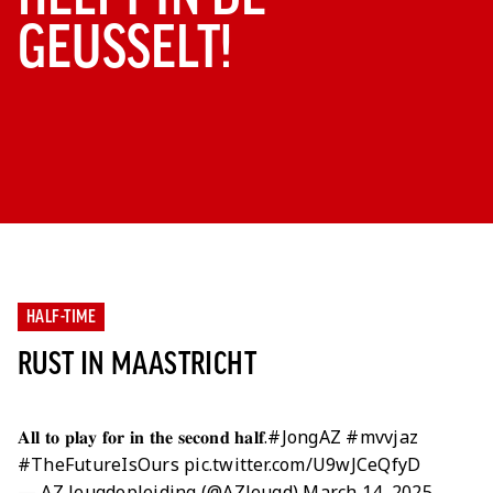
GEUSSELT!
HALF-TIME
RUST IN MAASTRICHT
𝐀𝐥𝐥 𝐭𝐨 𝐩𝐥𝐚𝐲 𝐟𝐨𝐫 𝐢𝐧 𝐭𝐡𝐞 𝐬𝐞𝐜𝐨𝐧𝐝 𝐡𝐚𝐥𝐟.
#JongAZ
#mvvjaz
#TheFutureIsOurs
pic.twitter.com/U9wJCeQfyD
— AZ Jeugdopleiding (@AZJeugd)
March 14, 2025