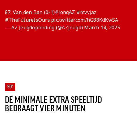
87. Van den Ban (0-1)
#JongAZ
#mvvjaz
#TheFutureIsOurs
pic.twitter.com/hG88KdKwSA
— AZ Jeugdopleiding (@AZJeugd)
March 14, 2025
90'
DE MINIMALE EXTRA SPEELTIJD
BEDRAAGT VIER MINUTEN