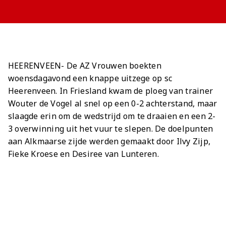
Meeting &
Seizoenarrangement
Grand Café Van
Jeugdopleiding
Nieuws
AZ 1
Over ons
Jeugdopleiding
Events
BUSINESS
Nieuws
Gaal
Laatste
AZ
AZ Vrouwen
Jong AZ
Historie
Grand Café Van
Lid worden
Vacatures
Over de AZ
Onder 19
Jong AZ
Over de
TICKETS
Nieuws
Seizoenkaart
AZ Vrouwen
Seizoenkaart
Seizoenkaart
Prijzenkast
AFAS Stadion
Gaal
Evenementen
Jeugdopleiding
Onder 17
Vrouwen
foundation
AZ 1
Nieuws
Nieuws
Nieuws
Jaarrekening
Praktische
De vriendjes
Youth League
Onder 16
Onder 17
Nieuws
LOG IN
Jong AZ
Juniorclubs
AZ
Selectie
Selectie
Selectie
Media
informatie
van AZ
Voetbalschool
HEERENVEEN- De AZ Vrouwen boekten
Onder 15
Onder 16
Bestel nu je
Vrouwen
Wedstrijden
Wedstrijden
Wedstrijden
Onze cultuur
Kinderfeestje
AFAS
woensdagavond een knappe uitzege op sc
Onder 14
AZ Jeugd
AZ
Heerenveen. In Friesland kwam de ploeg van trainer
seizoenkaart
Jong
Victor
Trainingscomplex
Onder 13
Jongens
Foundation
Wouter de Vogel al snel op een 0-2 achterstand, maar
AZ Clubkaart
AZ
Nieuws
Nieuws
Onder 12
slaagde erin om de wedstrijd om te draaien en een 2-
Uitregistratie
Nieuws
Onder 11
AZ Jeugd
Werken bij AZ
3 overwinning uit het vuur te slepen. De doelpunten
Resale
video's
aan Alkmaarse zijde werden gemaakt door Ilvy Zijp,
Meiden
Praktische
AZ
Fieke Kroese en Desiree van Lunteren.
informatie
Jeugdopleiding
Zet wedstrijden
AZ
in je agenda
Business
AZ Vrouwen
seizoenkaart