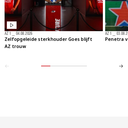
AZ 1
⎯
04.08.2026
AZ 1
⎯
03.08.
Zelfopgeleide sterkhouder Goes blijft
Penetra v
AZ trouw