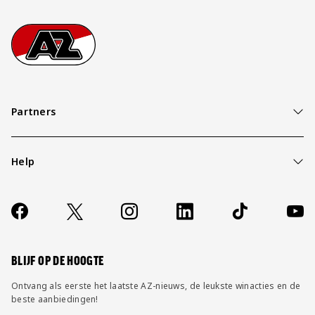
Footer
Ga naar onze homepage
Partners
Help
Over ons
Contact
Socials
https://www.facebook.com/AZAlkmaar
X
Instagram
LinkedIn
TikTok
YouT
FAQ
Wijzig privacy instellingen
BLIJF OP DE HOOGTE
Ontvang als eerste het laatste AZ-nieuws, de leukste winacties en de
beste aanbiedingen!