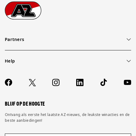
Footer
Ga naar onze homepage
Partners
Help
Over ons
Contact
Socials
https://www.facebook.com/AZAlkmaar
X
Instagram
LinkedIn
TikTok
YouT
FAQ
Wijzig privacy instellingen
BLIJF OP DE HOOGTE
Ontvang als eerste het laatste AZ-nieuws, de leukste winacties en de
beste aanbiedingen!