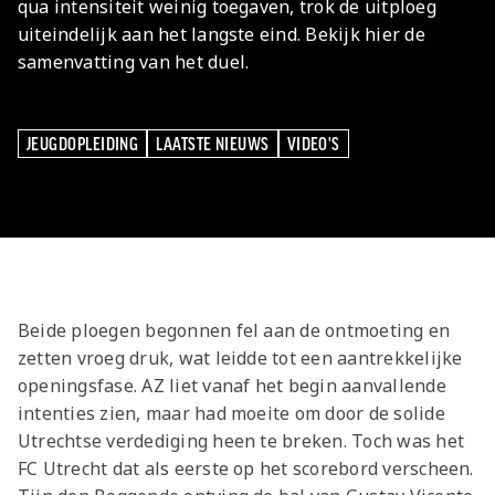
Meeting &
Seizoenarrangement
Grand Café Van
qua intensiteit weinig toegaven, trok de uitploeg
Jeugdopleiding
Nieuws
AZ 1
Over ons
Jeugdopleiding
Events
BUSINESS
uiteindelijk aan het langste eind. Bekijk hier de
Nieuws
Gaal
Laatste
AZ
AZ Vrouwen
Jong AZ
Historie
Grand Café Van
Lid worden
Vacatures
Over de AZ
Onder 19
Jong AZ
Over de
TICKETS
samenvatting van het duel.
Nieuws
Seizoenkaart
AZ Vrouwen
Seizoenkaart
Seizoenkaart
Prijzenkast
AFAS Stadion
Gaal
Evenementen
Jeugdopleiding
Onder 17
Vrouwen
foundation
AZ 1
Nieuws
Nieuws
Nieuws
Jaarrekening
Praktische
De vriendjes
Youth League
Onder 16
Onder 17
Nieuws
LOG IN
Jong AZ
Juniorclubs
AZ
Selectie
Selectie
Selectie
Media
informatie
van AZ
Voetbalschool
Onder 15
Onder 16
JEUGDOPLEIDING
LAATSTE NIEUWS
VIDEO'S
JEUGDOPLEIDING
LAATSTE NIEUWS
VIDEO'S
Bestel nu je
Vrouwen
Wedstrijden
Wedstrijden
Wedstrijden
Onze cultuur
Kinderfeestje
AFAS
Onder 14
AZ Jeugd
AZ
seizoenkaart
Jong
Victor
Trainingscomplex
Onder 13
Jongens
Foundation
AZ Clubkaart
AZ
Nieuws
Nieuws
Onder 12
Uitregistratie
Nieuws
Onder 11
AZ Jeugd
Werken bij AZ
Resale
video's
Meiden
Praktische
AZ
Beide ploegen begonnen fel aan de ontmoeting en
informatie
Jeugdopleiding
zetten vroeg druk, wat leidde tot een aantrekkelijke
Zet wedstrijden
AZ
openingsfase. AZ liet vanaf het begin aanvallende
intenties zien, maar had moeite om door de solide
in je agenda
Business
Utrechtse verdediging heen te breken. Toch was het
AZ Vrouwen
FC Utrecht dat als eerste op het scorebord verscheen.
seizoenkaart