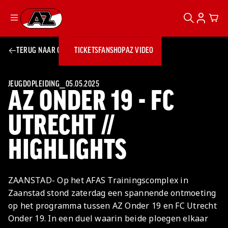
ZOEKEN
ACCOUN
CAR
Ga naar onze homepage
TERUG NAAR OVERZICHT
TICKETS
FANSHOP
AZ VIDEO
ZOEKEN
Zoeken
Sluiten
TICKETS
FANSHOP
JEUGDOPLEIDING
⎯
05.05.2025
AZ ONDER 19 - FC
AZ VIDEO
TICKETS
BUSINESS
BUSINESS
UTRECHT //
HIGHLIGHTS
AZ 1
AZ Business
Wat is AZ
Kees Kist
Bestel je
Business?
Hospitality
Lounge
AZ
seizoenkaart
ZAANSTAD- Op het AFAS Trainingscomplex in
AZ Business
Georg Kessler
VROUWEN
NIEUWS
TEAMS
CLUB & FANS
JEUGDOPLEIDING
Nieuws
Zaanstad stond zaterdag een spannende ontmoeting
Exposure
Events
Lounge
Teams
op het programma tussen AZ Onder 19 en FC Utrecht
Partnership
JONG AZ
Losse tickets
Skybox
Club & Fans
Onder 19. In een duel waarin beide ploegen elkaar