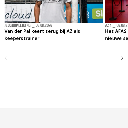
JEUGDOPLEIDING
⎯
06.08.2026
AZ 1
⎯
06.08.
Van der Pal keert terug bij AZ als
Het AFAS 
keeperstrainer
nieuwe se