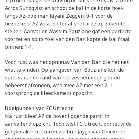
Tijn den Boggende ontving de bal van Gustav Vicente
Jong AZ
Acros Sundqvist en schoot de bal in de korte hoek
Seizoenkaart
langs AZ-doelman Kiyani Zeggen: 0-1 voor de
bezoekers. AZ wist echter al snel orde op zaken te
stellen. Aanvaller Wassim Bouziane gaf een perfecte
voorzet en spits Yoël van den Ban kopte de bal fraai
binnen: 1-1.
Voor rust was het opnieuw Van den Ban die het net
wist te vinden. Op aangeven van Bouziane kon de
spits vanaf de rand van het zestienmetergebied
beheerst afronden, waarmee AZ met een 2-1
voorsprong de kleedkamers opzocht.
Doelpunten van FC Utrecht
Na rust bleef AZ de bovenliggende partij in
aanvallend opzicht. Toch wist FC Utrecht opnieuw de
gelijkmaker te scoren via hun Jaygo van Ommeren,