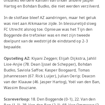
ondanks eerdere kansen van onder andere Jasper
Hartog en Bohdan Budko, die niet werden verzilverd.
In de slotfase bleef AZ aandringen, maar het geluk
was niet aan Alkmaarse zijde. In blessuretijd sloeg
FC Utrecht alsnog toe. Opnieuw was het Tijn den
Boggende die trefzeker was en met zijn tweede
doelpunt van de wedstrijd de eindstand op 2-3
bepaalde.
Opstelling AZ:
Kiyani Zeggen; Elijah Dijkstra, Jahlil
Lioe-Anjie (78. Dean Ijssel de Schepper), Bohdan
Budko, Saviola Saffoe; Kasper Boogaard, Tomas
Johannessen (67. Rick Luijer), Julian Oerip; Deacon
van der Klaauw (46. Jasper Hartog), Yoël van den Ban,
Wassim Bouziane.
Scoreverloop:
18. Den Boggende (0-1), 22. Van den