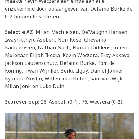
maakte Kevin Weczera een einde aan alle
onzekerheid door op aangeven van Defaino Burke de
0-2 binnen te schieten.
Selectie AZ:
Milan Machielsen, De’Vaughn Hansen,
Iwaynitchyio Asebeh, Nuri Kose, Chevaino
Kamperveen, Nathan Nash, Florian Diddens, Julien
Molenaar, Elijah Ikedia, Kevin Weczera, Eray Akkaya,
Jackson Lautenschutz, Defaino Burke, Tom de
Koning, Twan Wijnker, Berke Ilguy, Daniel Jonker,
Kyandro Noslin, Willem den Heten, Sam van Wijk,
Milan Jonk en Luke Duin.
Scoreverloop:
28.
Asebeh (0-1), 76. Weczera (0-2).