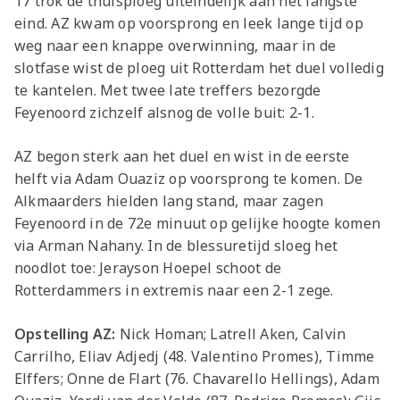
17 trok de thuisploeg uiteindelijk aan het langste
eind. AZ kwam op voorsprong en leek lange tijd op
weg naar een knappe overwinning, maar in de
slotfase wist de ploeg uit Rotterdam het duel volledig
te kantelen. Met twee late treffers bezorgde
Feyenoord zichzelf alsnog de volle buit: 2-1.
AZ begon sterk aan het duel en wist in de eerste
helft via Adam Ouaziz op voorsprong te komen. De
Alkmaarders hielden lang stand, maar zagen
Feyenoord in de 72e minuut op gelijke hoogte komen
via Arman Nahany. In de blessuretijd sloeg het
noodlot toe: Jerayson Hoepel schoot de
Rotterdammers in extremis naar een 2-1 zege.
Opstelling AZ:
Nick Homan; Latrell Aken, Calvin
Carrilho, Eliav Adjedj (48. Valentino Promes), Timme
Elffers; Onne de Flart (76. Chavarello Hellings), Adam