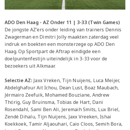
ADO Den Haag - AZ Onder 11 | 3-33 (Twin Games)
De jongste AZ'ers onder leiding van trainers Dennis
Zwagerman en Dimitri Jolly maakten zaterdag veel
indruk en boekten een monsterzege op ADO Den
Haag. Op Sportpart de Aftrap eindigde een
doelpuntenfestijn uiteindelijk in 3-33 voor de
bezoekers uit Alkmaar.
Selectie AZ:
Jaxx Vreken, Tijn Nuijens, Luca Meijer,
Abdelghafour Ait Ichou, Dean Lust, Boaz Maubach,
Jérmairo Zeefuik, Mohamed Bouziane, Andrew
Thörig, Guy Bruinsma, Tobias de Hart, Dani
Rosendahl, Sami Ben Ali, Jeremaih Smits, Lux Briel,
Zendé Dihalu, Tijn Nuijens, Jaxx Vreeken, Ishai
Koekkoek, Tamir Aljaouhari, Caio Cloos, Semih Bora,