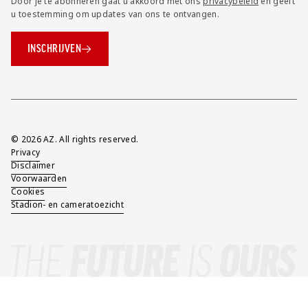
Door je te abonneren gaat u akkoord met ons
privacybeleid
en geeft
u toestemming om updates van ons te ontvangen.
INSCHRIJVEN
Overig
© 2026 AZ. All rights reserved.
Privacy
Disclaimer
Voorwaarden
Cookies
Stadion- en cameratoezicht