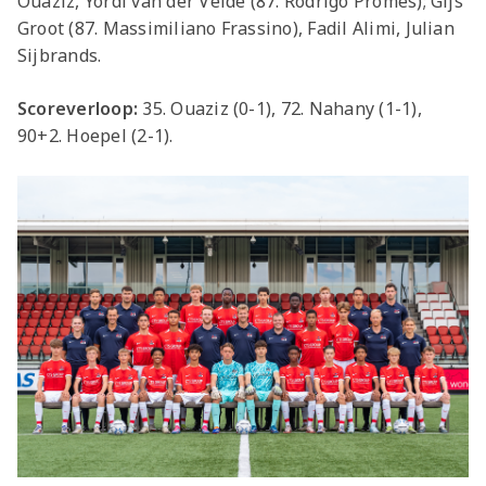
Ouaziz, Yordi van der Velde (87. Rodrigo Promes); Gijs
Groot (87. Massimiliano Frassino), Fadil Alimi, Julian
Sijbrands.
Scoreverloop:
35. Ouaziz (0-1), 72. Nahany (1-1),
90+2. Hoepel (2-1).