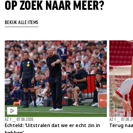
OP ZOEK NAAR MEER?
BEKIJK ALLE ITEMS
AZ 1
⎯
07.08.2026
AZ 1
⎯
07.08.2
Echteld: ‘Uitstralen dat we er echt zin in
Terug naa
hebben’