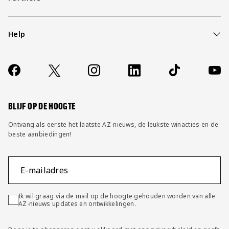
Help
Over ons
Contact
Socials
https://www.facebook.com/AZAlkmaar
X
Instagram
LinkedIn
TikTok
YouT
FAQ
Wijzig privacy instellingen
BLIJF OP DE HOOGTE
Ontvang als eerste het laatste AZ-nieuws, de leukste winacties en de
beste aanbiedingen!
E-mailadres
Ik wil graag via de mail op de hoogte gehouden worden van alle
AZ-nieuws updates en ontwikkelingen.