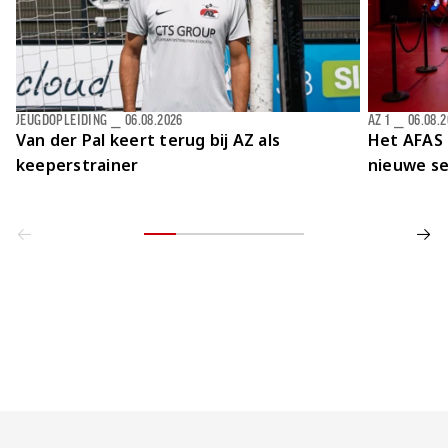
JEUGDOPLEIDING
⎯
06.08.2026
AZ 1
⎯
06.08.
Van der Pal keert terug bij AZ als
Het AFAS 
keeperstrainer
nieuwe se