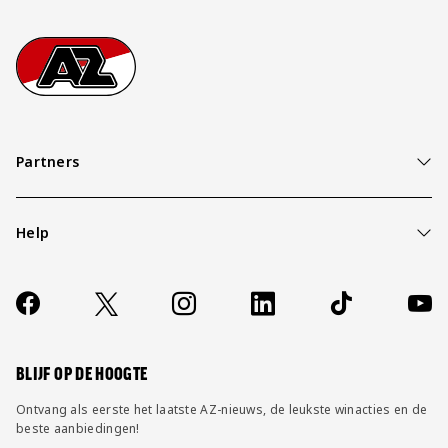
Footer
Ga naar onze homepage
Partners
Help
Over ons
Contact
Socials
https://www.facebook.com/AZAlkmaar
X
Instagram
LinkedIn
TikTok
YouT
FAQ
Wijzig privacy instellingen
BLIJF OP DE HOOGTE
Ontvang als eerste het laatste AZ-nieuws, de leukste winacties en de
beste aanbiedingen!