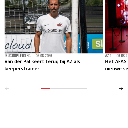
JEUGDOPLEIDING
⎯
06.08.2026
AZ 1
⎯
06.08.
Van der Pal keert terug bij AZ als
Het AFAS 
keeperstrainer
nieuwe se