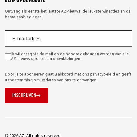
BLIJF OP DE HOOGTE
Ontvang als eerste het laatste AZ-nieuws, de leukste winacties en de
beste aanbiedingen!
E-mailadres
Ik wil graag via de mail op de hoogte gehouden worden van alle
AZ-nieuws updates en ontwikkelingen.
Door je te abonneren gaat u akkoord met ons
privacybeleid
en geeft
u toestemming om updates van ons te ontvangen.
INSCHRIJVEN
Overig
© 2026 AZ. All rights reserved.