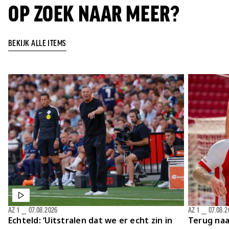
OP ZOEK NAAR MEER?
BEKIJK ALLE ITEMS
AZ 1
⎯
07.08.2026
AZ 1
⎯
07.08.2
Echteld: ‘Uitstralen dat we er echt zin in
Terug naa