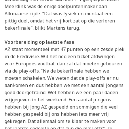
Jong AZ
Meerdink was de enige doelpuntenmaker aan
Seizoenkaart
Alkmaarse zijde. “Dat was fysiek en mentaal een
pittig duel, omdat het vrij kort zat op die verloren
bekerfinale”, blikt Martens terug.
Voorbereiding op laatste fase
AZ staat momenteel met 47 punten op een zesde plek
in de Eredivisie. Wil het nog een ticket afdwingen
voor Europees voetbal, dan zal dat moeten gebeuren
via de play-offs. “Na de bekerfinale hebben we
moeten schakelen. We weten dat de play-offs er nu
aankomen en dus hebben we met een aantal jongens
goed doorgetraind. Wel hebben we een paar dagen
vrijgegeven in het weekend. Een aantal jongens
hebben bij Jong AZ gespeeld en sommigen die veel
hebben gespeeld bij ons hebben iets meer vrij
gekregen. Dat allemaal om ze klaar te maken voor
het laatste gedeelte en dat zijn die play-offs”, zo