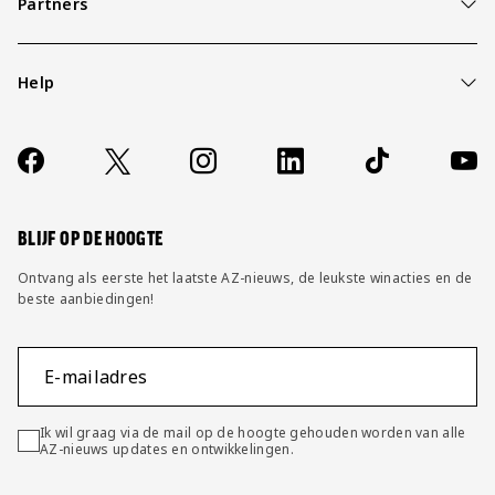
Partners
Help
Over ons
Contact
Socials
https://www.facebook.com/AZAlkmaar
X
Instagram
LinkedIn
TikTok
YouT
FAQ
Wijzig privacy instellingen
BLIJF OP DE HOOGTE
Ontvang als eerste het laatste AZ-nieuws, de leukste winacties en de
beste aanbiedingen!
E-mailadres
Ik wil graag via de mail op de hoogte gehouden worden van alle
AZ-nieuws updates en ontwikkelingen.