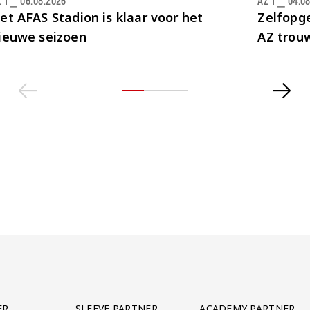
 1
⎯
06.08.2026
AZ 1
⎯
04.0
et AFAS Stadion is klaar voor het
Zelfopge
ieuwe seizoen
AZ trou
ER
SLEEVE PARTNER
ACADEMY PARTNER