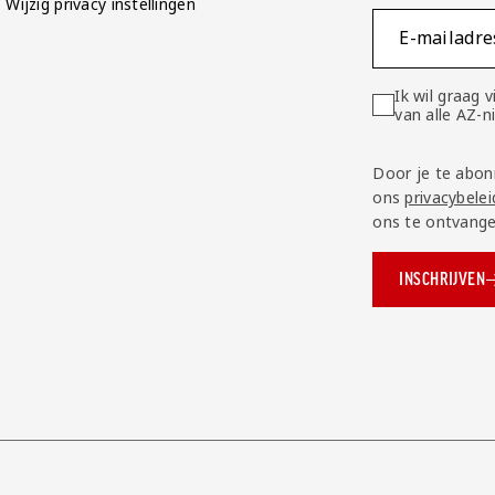
Wijzig privacy instellingen
E-mailadre
Ik wil graag
van alle AZ-
Door je te abon
ons
privacybelei
ons te ontvange
INSCHRIJVEN
ok.com/AZAlkmaar
e