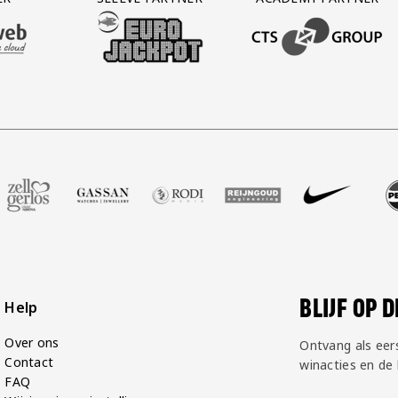
AFAS SOFTWARE
T PARTNER LEASEWEB
BEZOEK ONZE SLEEVE PARTNER EUROJACKPOT
BEZOEK ONZE ACADEM
root
ner Voetbalshop
onze partner Zell Gerlos
Bezoek onze partner Gassan
Bezoek onze partner Rodi Media
Bezoek onze partner Reijngou
Bezoek onze partner
Bezoek onz
B
BLIJF OP 
Help
Over ons
Ontvang als eer
Contact
winacties en de
FAQ