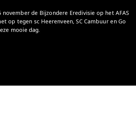
Onder 13
Praktische
Seizoenarrangement
Nieuws
Café Van
november de Bijzondere Eredivisie op het AFAS
informatie
Nieuws
Nieuws
Gaal
Onder 12
het op tegen sc Heerenveen, SC Cambuur en Go
Nieuws
video's
Zet
deze mooie dag.
Onder 11
wedstrijden
AZ
in je
Jeugdopleiding
agenda
AZ
AZ Vrouwen
Business
seizoenkaart
Jong AZ
Seizoenkaart