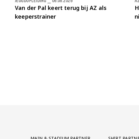
JEUGDOPLEIDING
⎯
06.08.2026
AZ
Van der Pal keert terug bij AZ als
H
keeperstrainer
n
Partner Logos Grid
MAIN & STADIUM PARTNER
SHIRT PARTN