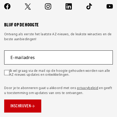
Contact
Socials
https://www.facebook.com/AZAlkmaar
X
Instagram
LinkedIn
TikTok
YouT
FAQ
Wijzig privacy instellingen
BLIJF OP DE HOOGTE
Ontvang als eerste het laatste AZ-nieuws, de leukste winacties en de
beste aanbiedingen!
E-mailadres
Ik wil graag via de mail op de hoogte gehouden worden van alle
AZ-nieuws updates en ontwikkelingen.
Door je te abonneren gaat u akkoord met ons
privacybeleid
en geeft
u toestemming om updates van ons te ontvangen.
INSCHRIJVEN