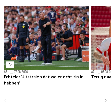
Jong AZ
Seizoenkaart
AZ 1
⎯
07.08.2026
AZ 1
⎯
07.08.2
Echteld: ‘Uitstralen dat we er echt zin in
Terug naa
hebben’