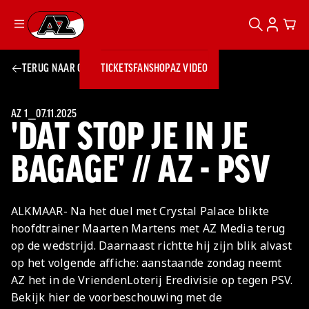
ZOEKEN
ACCOUN
CAR
Ga naar onze homepage
TERUG NAAR OVERZICHT
TICKETS
FANSHOP
AZ VIDEO
ZOEKEN
Zoeken
Sluiten
TICKETS
FANSHOP
AZ 1
⎯
07.11.2025
'DAT STOP JE IN JE
AZ VIDEO
TICKETS
BUSINESS
BUSINESS
BAGAGE' // AZ - PSV
AZ 1
AZ Business
ALKMAAR- Na het duel met Crystal Palace blikte
Wat is AZ
Kees Kist
Bestel je
hoofdtrainer Maarten Martens met AZ Media terug
Business?
Hospitality
Lounge
AZ
seizoenkaart
op de wedstrijd. Daarnaast richtte hij zijn blik alvast
AZ Business
Georg Kessler
VROUWEN
NIEUWS
TEAMS
CLUB & FANS
JEUGDOPLEIDING
Nieuws
op het volgende affiche: aanstaande zondag neemt
Exposure
Events
Lounge
Teams
AZ het in de VriendenLoterij Eredivisie op tegen PSV.
Partnership
JONG AZ
Losse tickets
Skybox
Club & Fans
Bekijk hier de voorbeschouwing met de