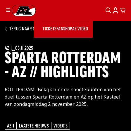
ZOEKEN
ACCOUN
CAR
Ga naar onze homepage
TERUG NAAR OVERZICHT
TICKETS
FANSHOP
AZ VIDEO
ZOEKEN
Zoeken
Sluiten
TICKETS
FANSHOP
AZ 1
⎯
03.11.2025
SPARTA ROTTERDAM
AZ VIDEO
TICKETS
BUSINESS
BUSINESS
- AZ // HIGHLIGHTS
AZ 1
AZ Business
ROTTERDAM- Bekijk hier de hoogtepunten van het
Wat is AZ
Kees Kist
Bestel je
duel tussen Sparta Rotterdam en AZ op het Kasteel
Business?
Hospitality
Lounge
AZ
seizoenkaart
van zondagmiddag 2 november 2025.
AZ Business
Georg Kessler
VROUWEN
NIEUWS
TEAMS
CLUB & FANS
JEUGDOPLEIDING
Nieuws
Exposure
Events
Lounge
Teams
Partnership
JONG AZ
Losse tickets
Skybox
Club & Fans
AZ 1
LAATSTE NIEUWS
VIDEO'S
AZ 1
LAATSTE NIEUWS
VIDEO'S