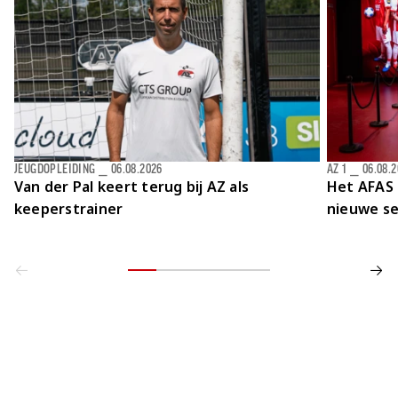
Jong AZ
Seizoenkaart
JEUGDOPLEIDING
⎯
06.08.2026
AZ 1
⎯
06.08.
Van der Pal keert terug bij AZ als
Het AFAS 
keeperstrainer
nieuwe se