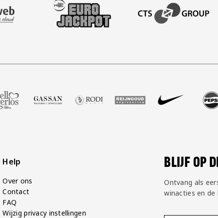
AFAS SOFTWARE
T PARTNER LEASEWEB
BEZOEK ONZE SLEEVE PARTNER EUROJACKPOT
BEZOEK ONZE ACADEM
tbalshop
tner Zell Gerlos
k onze partner Gassan
Bezoek onze partner Rodi Media
Bezoek onze partner Reijngoud
Bezoek onze partner Nike
Bezoek onze partn
Bezoek on
BLIJF OP 
Help
Over ons
Ontvang als eer
Contact
winacties en de
FAQ
Wijzig privacy instellingen