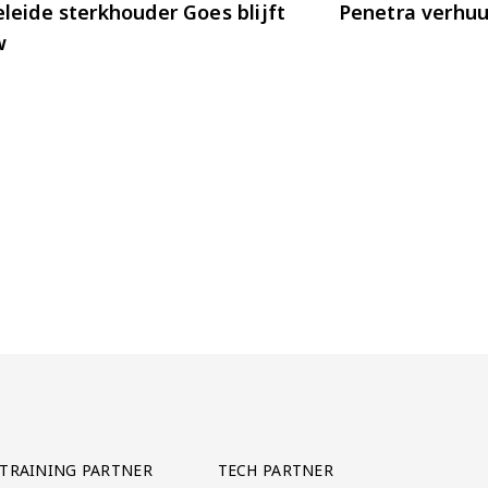
leide sterkhouder Goes blijft
Penetra verhu
w
TRAINING PARTNER
TECH PARTNER