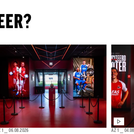
EER?
 1
⎯
06.08.2026
AZ 1
⎯
04.0