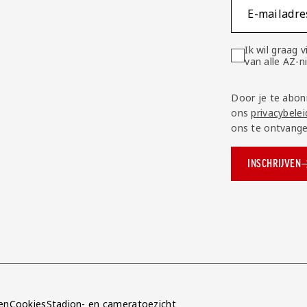
E-mailadre
Ik wil graag
van alle AZ-
Door je te abon
ons
privacybelei
ons te ontvange
INSCHRIJVEN
ok.com/AZAlkmaar
e
en
Cookies
Stadion- en cameratoezicht