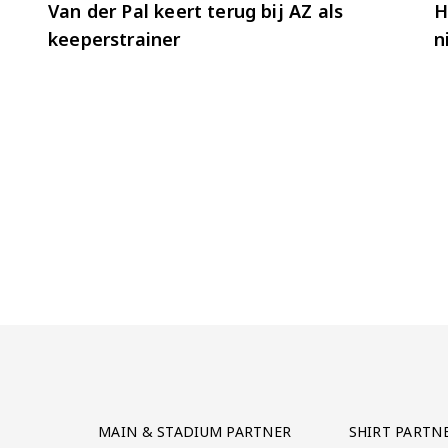
Van der Pal keert terug bij AZ als
H
keeperstrainer
n
Partner Logos Grid
MAIN & STADIUM PARTNER
SHIRT PARTN