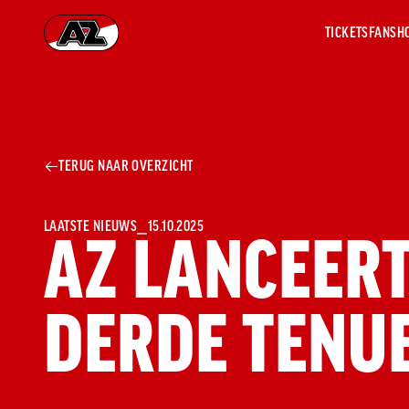
TICKETS
FANSH
Ga naar onze homepage
AZ 1
OVER
TERUG NAAR OVERZICHT
AZ
Hist
Seiz
Prij
LAATSTE NIEUWS
⎯
15.10.2025
AZ LANCEERT
Nieu
Jaar
Sele
DERDE TENUE
Medi
Weds
Onz
cult