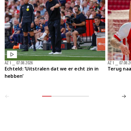
Jong AZ
Seizoenkaart
AZ 1
⎯
07.08.2026
AZ 1
⎯
07.08.2
Echteld: ‘Uitstralen dat we er echt zin in
Terug naa
hebben’