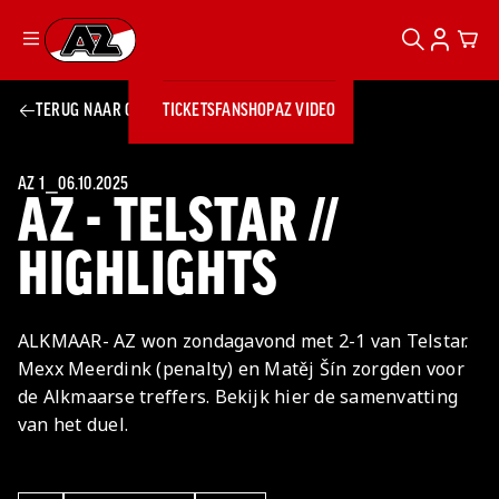
ZOEKEN
ACCOUN
CAR
Ga naar onze homepage
TERUG NAAR OVERZICHT
TICKETS
FANSHOP
AZ VIDEO
ZOEKEN
Zoeken
Sluiten
TICKETS
FANSHOP
AZ 1
⎯
06.10.2025
AZ - TELSTAR //
AZ VIDEO
TICKETS
BUSINESS
BUSINESS
HIGHLIGHTS
AZ 1
AZ Business
ALKMAAR- AZ won zondagavond met 2-1 van Telstar.
Wat is AZ
Kees Kist
Bestel je
Mexx Meerdink (penalty) en Matěj Šín zorgden voor
Business?
Hospitality
Lounge
AZ
seizoenkaart
de Alkmaarse treffers. Bekijk hier de samenvatting
AZ Business
Georg Kessler
VROUWEN
NIEUWS
TEAMS
CLUB & FANS
JEUGDOPLEIDING
Nieuws
van het duel.
Exposure
Events
Lounge
Teams
Partnership
JONG AZ
Losse tickets
Skybox
Club & Fans