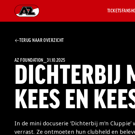
TICKETS
FANSH
Ga naar onze homepage
TERUG NAAR OVERZICHT
AZ 1
OVER
AZ
Hist
AZ FOUNDATION
⎯
31.10.2025
DICHTERBIJ M
Seiz
Prij
Nieu
KEES EN KEE
Jaar
Sele
Medi
Weds
Onz
In de mini docuserie ‘Dichterbij m'n Cluppie
cult
verrast. Ze ontmoeten hun clubheld en belev