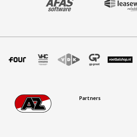
fer uitzendbureau
tner Intal
 onze partner Four
Bezoek onze partner VHC Jongens
Partner Logos Slider
Bezoek onze partner VDK
Bezoek onze partner GP Gro
Bezoek onze partne
Bezoek on
Partners
Footer
Ga naar onze homepage