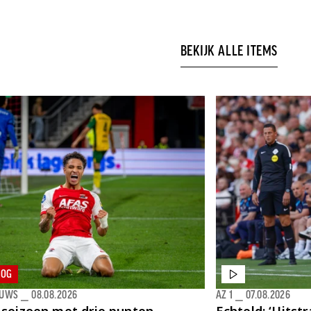
BEKIJK ALLE ITEMS
LOG
EUWS
⎯
08.08.2026
AZ 1
⎯
07.08.2026
 seizoen met drie punten
Echteld: ‘Uitst