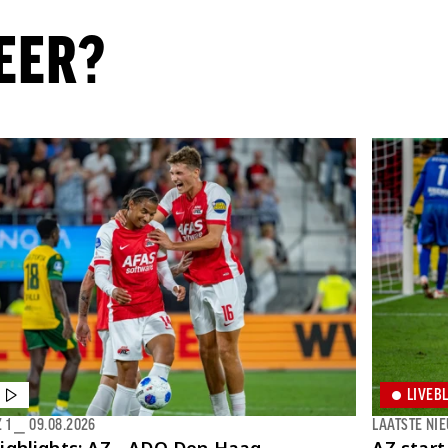
EER?
LIVEB
 1
⎯
09.08.2026
LAATSTE NI
ighlights: AZ - ADO Den Haag
AZ start