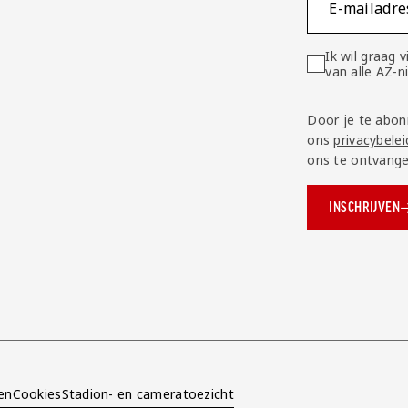
E-mailadre
Ik wil graag
van alle AZ-
Door je te abon
ons
privacybelei
ons te ontvange
INSCHRIJVEN
ok.com/AZAlkmaar
e
en
Cookies
Stadion- en cameratoezicht