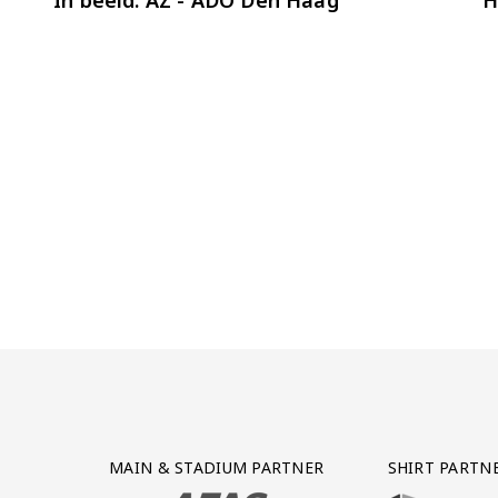
Partner Logos Grid
MAIN & STADIUM PARTNER
SHIRT PARTN
BEZOEK ONZE MAIN & STADIUM PARTNER 
BEZOEK ONZE SHIR