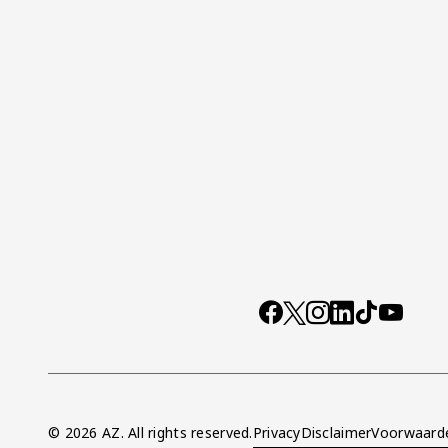
Socials
https://www.facebo
X
Instagram
LinkedIn
TikTok
YouTub
© 2026 AZ. All rights reserved.
Privacy
Disclaimer
Voorwaard
Overig