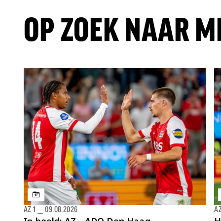
OP ZOEK NAAR M
AZ 1
⎯
09.08.2026
AZ
In beeld: AZ - ADO Den Haag
H