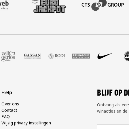
BEZOEK ONZE ACADEM
ot
r Voetbalshop
ze partner Zell Gerlos
Bezoek onze partner Gassan
Bezoek onze partner Rodi Media
Bezoek onze partner Reijngoud
Bezoek onze partner N
Bezoek onze 
Bez
BLIJF OP 
Help
Over ons
Ontvang als eer
Contact
winacties en de
FAQ
Wijzig privacy instellingen