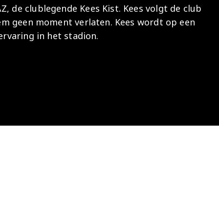
Z, de clublegende Kees Kist. Kees volgt de club
Onder 13
Praktische
Seizoenarrangement
Nieuws
Café Van
t hem geen moment verlaten. Kees wordt op een
informatie
Nieuws
Nieuws
Gaal
Onder 12
Nieuws
ervaring in het stadion.
video's
Zet
Onder 11
wedstrijden
AZ
in je
Jeugdopleiding
agenda
AZ
AZ Vrouwen
Business
seizoenkaart
Jong AZ
Seizoenkaart