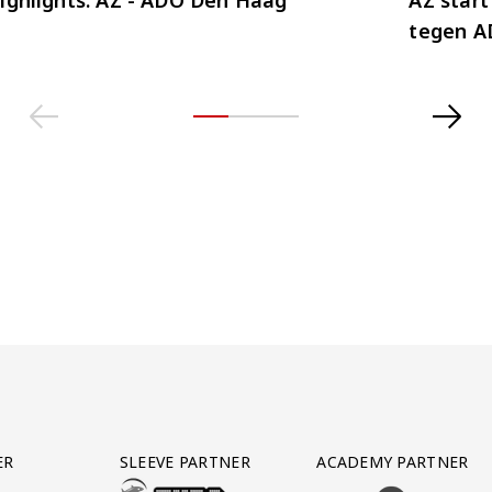
tegen A
ER
SLEEVE PARTNER
ACADEMY PARTNER
AFAS SOFTWARE
T PARTNER LEASEWEB
BEZOEK ONZE SLEEVE PARTNER EUROJACKPOT