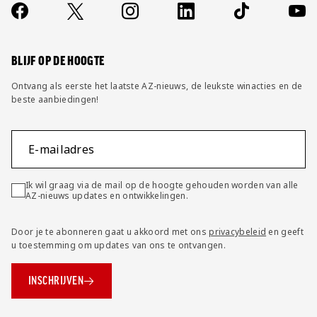
Contact
Socials
https://www.facebook.com/AZAlkmaar
X
Instagram
LinkedIn
TikTok
YouT
FAQ
Wijzig privacy instellingen
BLIJF OP DE HOOGTE
Ontvang als eerste het laatste AZ-nieuws, de leukste winacties en de
beste aanbiedingen!
E-mailadres
Ik wil graag via de mail op de hoogte gehouden worden van alle
AZ-nieuws updates en ontwikkelingen.
Door je te abonneren gaat u akkoord met ons
privacybeleid
en geeft
u toestemming om updates van ons te ontvangen.
INSCHRIJVEN