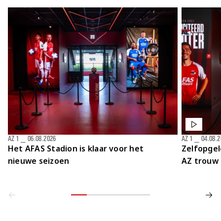
AZ 1
⎯
06.08.2026
AZ 1
⎯
04.08.
Het AFAS Stadion is klaar voor het
Zelfopgel
nieuwe seizoen
AZ trouw