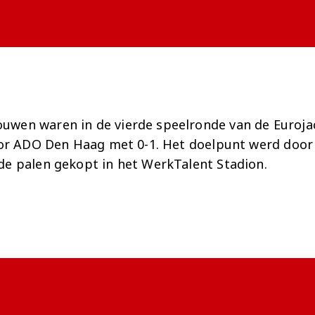
Onder 13
Praktische
Seizoenarrangement
Nieuws
Café Van
informatie
Nieuws
Nieuws
Gaal
Onder 12
Nieuws
video's
Zet
Onder 11
wedstrijden
AZ
in je
Jeugdopleiding
agenda
uwen waren in de vierde speelronde van de Euroj
AZ
voor ADO Den Haag met 0-1. Het doelpunt werd door
AZ Vrouwen
Business
de palen gekopt in het WerkTalent Stadion.
seizoenkaart
Jong AZ
Seizoenkaart