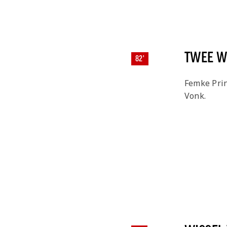
TWEE WI
82'
Femke Prin
Vonk.