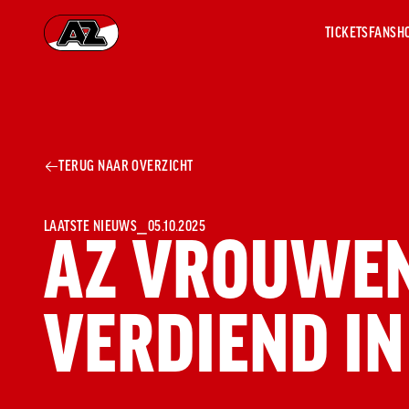
TICKETS
FANSH
Ga naar onze homepage
AZ 1
OVER
TERUG NAAR OVERZICHT
AZ
Hist
Seiz
Prij
LAATSTE NIEUWS
⎯
05.10.2025
AZ VROUWE
Nieu
Jaar
Sele
VERDIEND IN
Medi
Weds
Onz
cult