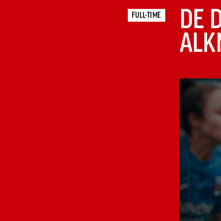
DE 
FULL-TIME
ALK