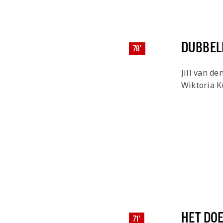
DUBBEL
78'
Jill van d
Wiktoria 
HET DO
71'