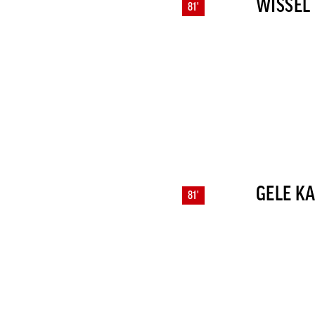
WISSEL
81'
GELE K
81'