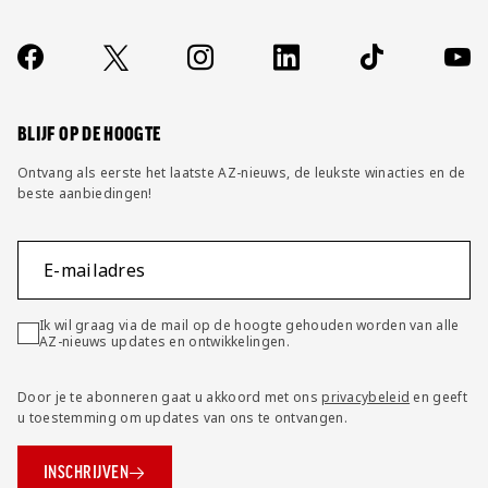
Over ons
Contact
Socials
https://www.facebook.com/AZAlkmaar
X
Instagram
LinkedIn
TikTok
YouT
FAQ
Wijzig privacy instellingen
BLIJF OP DE HOOGTE
Ontvang als eerste het laatste AZ-nieuws, de leukste winacties en de
beste aanbiedingen!
E-mailadres
Ik wil graag via de mail op de hoogte gehouden worden van alle
AZ-nieuws updates en ontwikkelingen.
Door je te abonneren gaat u akkoord met ons
privacybeleid
en geeft
u toestemming om updates van ons te ontvangen.
INSCHRIJVEN