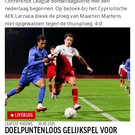
Conference League donderdagavond met een
Jong AZ
nederlaag begonnen. Op bezoek bij het Cypriotische
Seizoenkaart
AEK Larnaca bleek de ploeg van Maarten Martens
niet opgewassen tegen de thuisploeg: 4-0.
LIVEBLOG
LAATSTE NIEUWS
⎯
30.09.2025
DOELPUNTENLOOS GELIJKSPEL VOOR