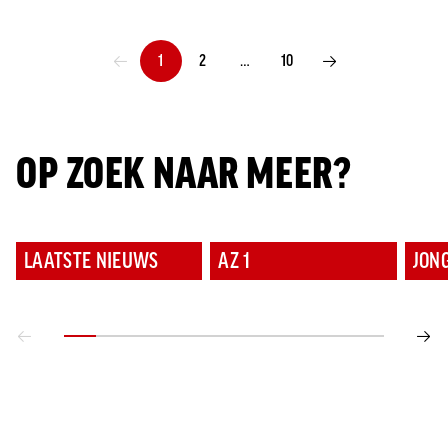
1
2
…
10
VORIGE PAGINA
VOLGENDE PAGINA
OP ZOEK NAAR MEER?
LAATSTE NIEUWS
AZ 1
JON