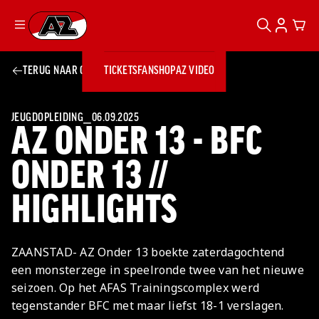
ZOEKEN
ACCOUN
CAR
Ga naar onze homepage
TERUG NAAR OVERZICHT
TICKETS
FANSHOP
AZ VIDEO
ZOEKEN
Zoeken
Sluiten
TICKETS
FANSHOP
JEUGDOPLEIDING
⎯
06.09.2025
AZ ONDER 13 - BFC
AZ VIDEO
TICKETS
BUSINESS
BUSINESS
ONDER 13 //
HIGHLIGHTS
AZ 1
AZ Business
Wat is AZ
Kees Kist
Bestel je
Business?
Hospitality
Lounge
AZ
seizoenkaart
ZAANSTAD- AZ Onder 13 boekte zaterdagochtend
AZ Business
Georg Kessler
VROUWEN
NIEUWS
TEAMS
CLUB & FANS
JEUGDOPLEIDING
Nieuws
een monsterzege in speelronde twee van het nieuwe
Exposure
Events
Lounge
Teams
seizoen. Op het AFAS Trainingscomplex werd
Partnership
JONG AZ
Losse tickets
Skybox
Club & Fans
tegenstander BFC met maar liefst 18-1 verslagen.