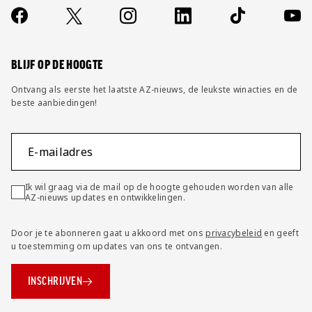
Contact
Socials
https://www.facebook.com/AZAlkmaar
X
Instagram
LinkedIn
TikTok
YouT
FAQ
Wijzig privacy instellingen
BLIJF OP DE HOOGTE
Ontvang als eerste het laatste AZ-nieuws, de leukste winacties en de
beste aanbiedingen!
E-mailadres
Ik wil graag via de mail op de hoogte gehouden worden van alle
AZ-nieuws updates en ontwikkelingen.
Door je te abonneren gaat u akkoord met ons
privacybeleid
en geeft
u toestemming om updates van ons te ontvangen.
INSCHRIJVEN