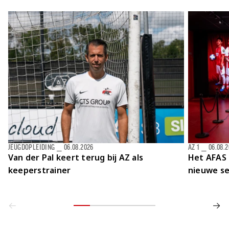
Jong AZ
Seizoenkaart
JEUGDOPLEIDING
⎯
06.08.2026
AZ 1
⎯
06.08.
Van der Pal keert terug bij AZ als
Het AFAS 
keeperstrainer
nieuwe se