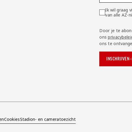
Ik wil graag
van alle AZ-
Door je te abon
ons
privacybelei
ons te ontvange
INSCHRIJVEN
ok.com/AZAlkmaar
e
en
Cookies
Stadion- en cameratoezicht