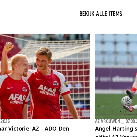
BEKIJK ALLE ITEMS
.2026
AZ VROUWEN
⎯
07.08
ar Victorie: AZ - ADO Den
Angel Harting s
elftal AZ Vrou