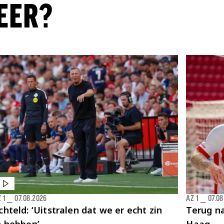
EER?
 1
⎯
07.08.2026
AZ 1
⎯
07.08
chteld: ‘Uitstralen dat we er echt zin
Terug na
n hebben’
Haag