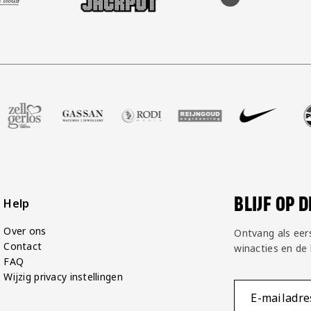
ot
er Voetbalshop
ze partner Zell Gerlos
Bezoek onze partner Gassan
Bezoek onze partner Rodi Media
Bezoek onze partner Reijngoud
Bezoek onze partner 
Bezoek onze
Be
BLIJF OP 
Help
Over ons
Ontvang als eer
Contact
winacties en de
FAQ
Wijzig privacy instellingen
E-mailadre