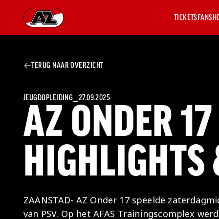
TICKETS
FANSH
Ga naar onze homepage
TERUG NAAR OVERZICHT
AZ 1
OVER
AZ
Hist
JEUGDOPLEIDING
⎯
27.09.2025
AZ ONDER 17 
Seiz
Prij
Nieu
HIGHLIGHTS 
Jaar
Sele
Medi
Weds
Onz
ZAANSTAD- AZ Onder 17 speelde zaterdagmid
cult
van PSV. Op het AFAS Trainingscomplex werd n