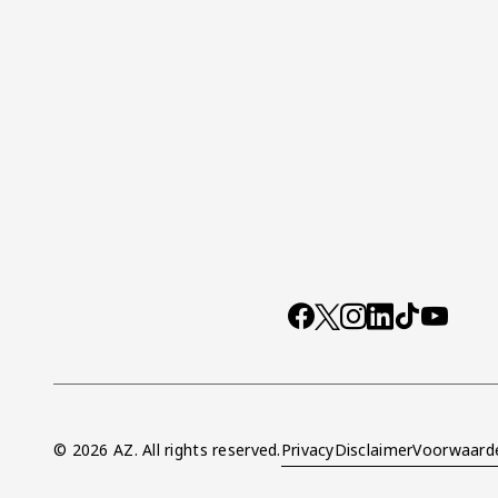
Socials
https://www.facebo
X
Instagram
LinkedIn
TikTok
YouTub
© 2026 AZ. All rights reserved.
Privacy
Disclaimer
Voorwaard
Overig