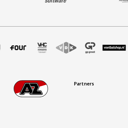
ffer uitzendbureau
tner Intal
k onze partner Four
Bezoek onze partner VHC Jongens
Partner Logos Slider
Bezoek onze partner VDK
Bezoek onze partner GP Gro
Bezoek onze partn
Bezoek on
Partners
Footer
Ga naar onze homepage