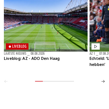
LIVEBLOG
LAATSTE NIEUWS
⎯
08.08.2026
AZ 1
⎯
07.08.2
Liveblog: AZ - ADO Den Haag
Echteld: ‘
hebben’