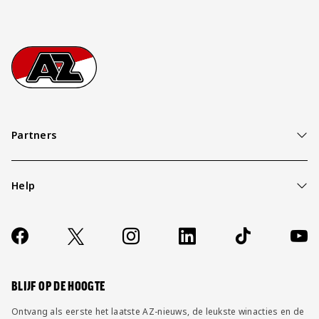
Footer
Ga naar onze homepage
Partners
Help
Over ons
Contact
Socials
https://www.facebook.com/AZAlkmaar
X
Instagram
LinkedIn
TikTok
YouT
FAQ
Wijzig privacy instellingen
BLIJF OP DE HOOGTE
Ontvang als eerste het laatste AZ-nieuws, de leukste winacties en de