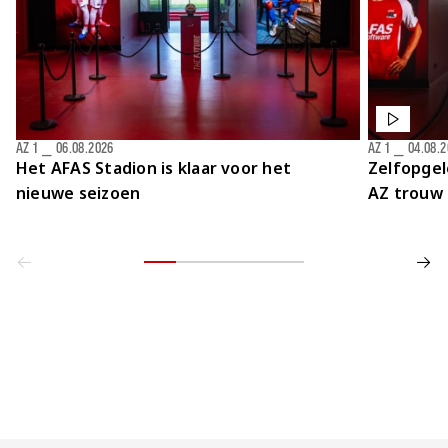
AZ 1
⎯
06.08.2026
AZ 1
⎯
04.08.
Het AFAS Stadion is klaar voor het
Zelfopgel
nieuwe seizoen
AZ trouw