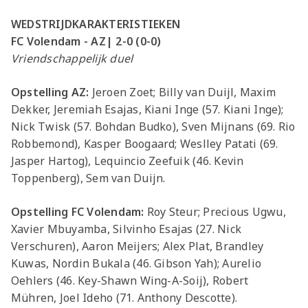
WEDSTRIJDKARAKTERISTIEKEN
FC Volendam - AZ| 2-0 (0-0)
Vriendschappelijk duel
Opstelling AZ:
Jeroen Zoet; Billy van Duijl, Maxim
Dekker, Jeremiah Esajas, Kiani Inge (57. Kiani Inge);
Nick Twisk (57. Bohdan Budko), Sven Mijnans (69. Rio
Robbemond), Kasper Boogaard; Weslley Patati (69.
Jasper Hartog), Lequincio Zeefuik (46. Kevin
Toppenberg), Sem van Duijn.
Opstelling FC Volendam:
Roy Steur; Precious Ugwu,
Xavier Mbuyamba, Silvinho Esajas (27. Nick
Verschuren), Aaron Meijers; Alex Plat, Brandley
Kuwas, Nordin Bukala (46. Gibson Yah); Aurelio
Oehlers (46. Key-Shawn Wing-A-Soij), Robert
Mühren, Joel Ideho (71. Anthony Descotte).