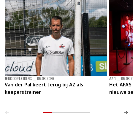
Jong AZ
Seizoenkaart
JEUGDOPLEIDING
⎯
06.08.2026
AZ 1
⎯
06.08.
Van der Pal keert terug bij AZ als
Het AFAS 
keeperstrainer
nieuwe se