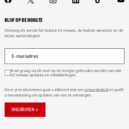
Socials
https://www.facebook.com/AZAlkmaar
X
Instagram
LinkedIn
TikTok
YouT
FAQ
Wijzig privacy instellingen
BLIJF OP DE HOOGTE
Ontvang als eerste het laatste AZ-nieuws, de leukste winacties en de
beste aanbiedingen!
E-mailadres
Ik wil graag via de mail op de hoogte gehouden worden van alle
AZ-nieuws updates en ontwikkelingen.
Door je te abonneren gaat u akkoord met ons
privacybeleid
en geeft
u toestemming om updates van ons te ontvangen.
INSCHRIJVEN