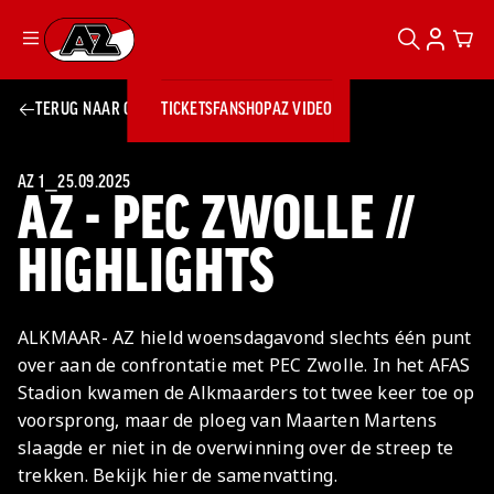
ZOEKEN
ACCOUN
CAR
Ga naar onze homepage
TERUG NAAR OVERZICHT
TICKETS
FANSHOP
AZ VIDEO
ZOEKEN
Zoeken
Sluiten
TICKETS
FANSHOP
AZ 1
⎯
25.09.2025
AZ - PEC ZWOLLE //
AZ VIDEO
TICKETS
BUSINESS
BUSINESS
HIGHLIGHTS
AZ 1
AZ Business
ALKMAAR- AZ hield woensdagavond slechts één punt
Wat is AZ
Kees Kist
Bestel je
over aan de confrontatie met PEC Zwolle. In het AFAS
Business?
Hospitality
Lounge
AZ
seizoenkaart
Stadion kwamen de Alkmaarders tot twee keer toe op
AZ Business
Georg Kessler
VROUWEN
NIEUWS
TEAMS
CLUB & FANS
JEUGDOPLEIDING
Nieuws
voorsprong, maar de ploeg van Maarten Martens
Exposure
Events
Lounge
Teams
slaagde er niet in de overwinning over de streep te
Partnership
JONG AZ
Losse tickets
Skybox
Club & Fans
trekken. Bekijk hier de samenvatting.