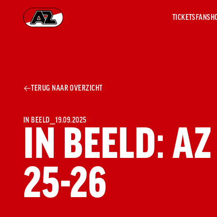
TICKETS
FANSH
Ga naar onze homepage
AZ 1
OVER
TERUG NAAR OVERZICHT
AZ
Hist
Seiz
Prij
IN BEELD
⎯
19.09.2025
IN BEELD: AZ
Nieu
Jaar
Sele
25-26
Medi
Weds
Onz
cult