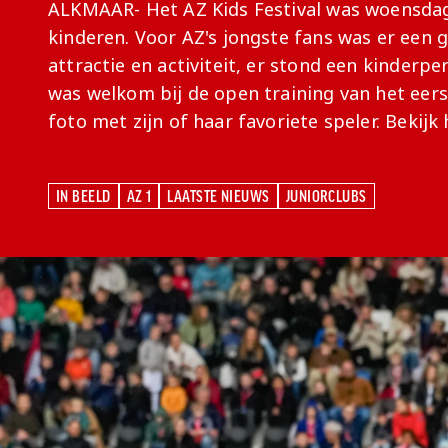
ALKMAAR- Het AZ Kids Festival was woensdag
kinderen. Voor AZ's jongste fans was er een
attractie en activiteit, er stond een kinder
was welkom bij de open training van het eers
foto met zijn of haar favoriete speler. Bekijk 
IN BEELD
AZ 1
LAATSTE NIEUWS
JUNIORCLUBS
IN BEELD
AZ 1
LAATSTE NIEUWS
JUNIORCLUBS