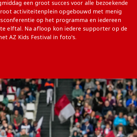
middag een groot succes voor alle bezoekende
Onder 13
Praktische
Seizoenarrangement
Nieuws
Café Van
 groot activiteitenplein opgebouwd met menig
informatie
Nieuws
Nieuws
Gaal
persconferentie op het programma en iedereen
Onder 12
Nieuws
video's
te elftal. Na afloop kon iedere supporter op de
Zet
Onder 11
wedstrijden
het AZ Kids Festival in foto's.
AZ
in je
Jeugdopleiding
agenda
AZ
AZ Vrouwen
Business
seizoenkaart
Jong AZ
Seizoenkaart