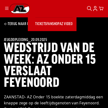
ZOEKEN
ACCOUN
CAR
Ga naar onze homepage
TERUG NAAR OVERZICHT
TICKETS
FANSHOP
AZ VIDEO
ZOEKEN
Zoeken
Sluiten
TICKETS
FANSHOP
JEUGDOPLEIDING
⎯
20.09.2025
WEDSTRIJD VAN DE
AZ VIDEO
TICKETS
BUSINESS
BUSINESS
WEEK: AZ ONDER 15
VERSLAAT
AZ 1
AZ Business
Wat is AZ
Kees Kist
Bestel je
FEYENOORD
Business?
Hospitality
Lounge
AZ
seizoenkaart
AZ Business
Georg Kessler
VROUWEN
NIEUWS
TEAMS
CLUB & FANS
JEUGDOPLEIDING
Nieuws
Exposure
Events
Lounge
Teams
ZAANSTAD- AZ Onder 15 boekte zaterdagmiddag een
Partnership
JONG AZ
Losse tickets
Skybox
Club & Fans
knappe zege op de leeftijdsgenoten van Feyenoord.