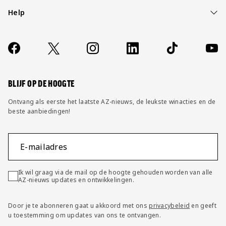
Help
Over ons
Contact
Socials
https://www.facebook.com/AZAlkmaar
X
Instagram
LinkedIn
TikTok
YouT
FAQ
Wijzig privacy instellingen
BLIJF OP DE HOOGTE
Ontvang als eerste het laatste AZ-nieuws, de leukste winacties en de
beste aanbiedingen!
E-mailadres
Ik wil graag via de mail op de hoogte gehouden worden van alle
AZ-nieuws updates en ontwikkelingen.
Door je te abonneren gaat u akkoord met ons
privacybeleid
en geeft
u toestemming om updates van ons te ontvangen.