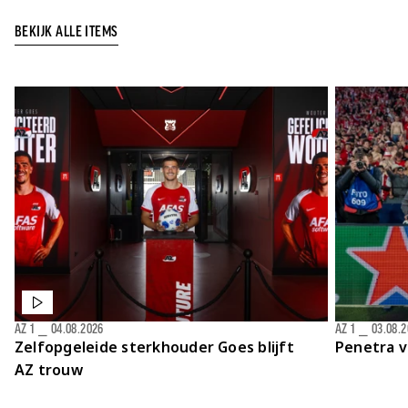
Jong AZ
BEKIJK ALLE ITEMS
Seizoenkaart
AZ 1
⎯
04.08.2026
AZ 1
⎯
03.08.
Zelfopgeleide sterkhouder Goes blijft
Penetra v
AZ trouw