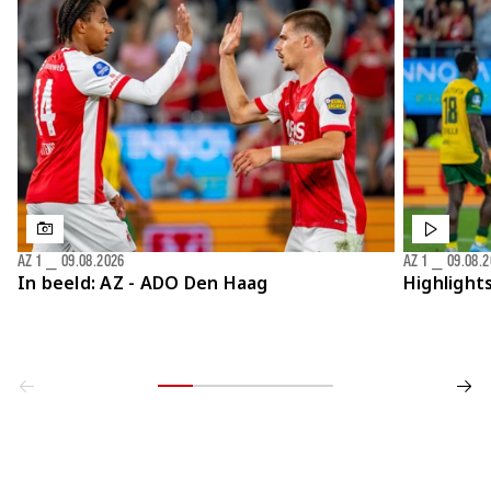
Jong AZ
Seizoenkaart
AZ 1
⎯
09.08.2026
AZ 1
⎯
09.08.
In beeld: AZ - ADO Den Haag
Highlight