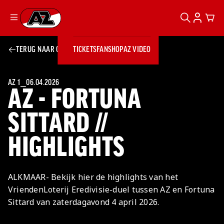
ZOEKEN
ACCOUN
CAR
Ga naar onze homepage
TERUG NAAR OVERZICHT
TICKETS
FANSHOP
AZ VIDEO
ZOEKEN
Zoeken
Sluiten
TICKETS
FANSHOP
AZ 1
⎯
06.04.2026
AZ - FORTUNA
AZ VIDEO
TICKETS
BUSINESS
BUSINESS
SITTARD //
HIGHLIGHTS
AZ 1
AZ Business
Wat is AZ
Kees Kist
Bestel je
Business?
Hospitality
Lounge
AZ
seizoenkaart
ALKMAAR- Bekijk hier de highlights van het
AZ Business
Georg Kessler
VROUWEN
NIEUWS
TEAMS
CLUB & FANS
JEUGDOPLEIDING
Nieuws
VriendenLoterij Eredivisie-duel tussen AZ en Fortuna
Exposure
Events
Lounge
Teams
Sittard van zaterdagavond 4 april 2026.
Partnership
JONG AZ
Losse tickets
Skybox
Club & Fans