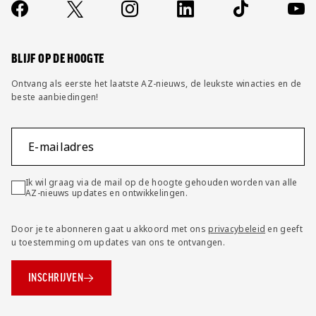
Contact
Socials
https://www.facebook.com/AZAlkmaar
X
Instagram
LinkedIn
TikTok
YouT
FAQ
Wijzig privacy instellingen
BLIJF OP DE HOOGTE
Ontvang als eerste het laatste AZ-nieuws, de leukste winacties en de
beste aanbiedingen!
E-mailadres
Ik wil graag via de mail op de hoogte gehouden worden van alle
AZ-nieuws updates en ontwikkelingen.
Door je te abonneren gaat u akkoord met ons
privacybeleid
en geeft
u toestemming om updates van ons te ontvangen.
INSCHRIJVEN