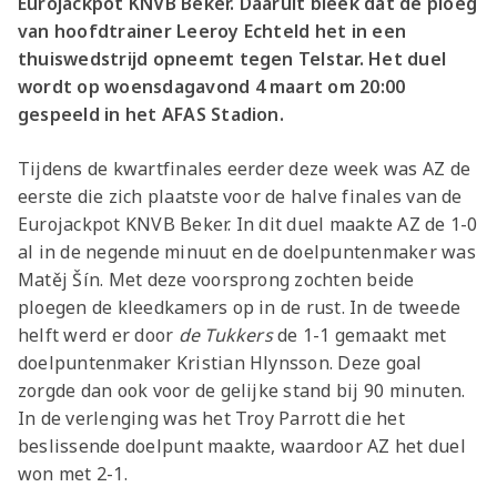
Eurojackpot KNVB Beker. Daaruit bleek dat de ploeg
van hoofdtrainer Leeroy Echteld het in een
thuiswedstrijd opneemt tegen Telstar. Het duel
wordt op woensdagavond 4 maart om 20:00
gespeeld in het AFAS Stadion.
Tijdens de kwartfinales eerder deze week was AZ de
eerste die zich plaatste voor de halve finales van de
Eurojackpot KNVB Beker. In dit duel maakte AZ de 1-0
al in de negende minuut en de doelpuntenmaker was
Matěj Šín. Met deze voorsprong zochten beide
ploegen de kleedkamers op in de rust. In de tweede
helft werd er door
de Tukkers
de 1-1 gemaakt met
doelpuntenmaker Kristian Hlynsson. Deze goal
zorgde dan ook voor de gelijke stand bij 90 minuten.
In de verlenging was het Troy Parrott die het
beslissende doelpunt maakte, waardoor AZ het duel
won met 2-1.