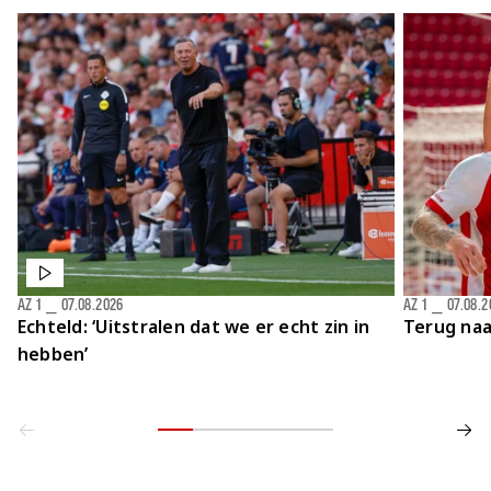
AZ 1
⎯
07.08.2026
AZ 1
⎯
07.08.2
Echteld: ‘Uitstralen dat we er echt zin in
Terug naa
hebben’