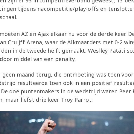
n zijn er 95 in competitieverband geweest, 13 be
tingen tijdens nacompetitie/play-offs en tenslotte
schaal.
ntmoeten AZ en Ajax elkaar nu voor de derde keer. 
han Cruijff Arena, waar de Alkmaarders met 0-2 win
den in de tweede helft gemaakt. Weslley Patati sc
 door middel van een penalty.
og geen maand terug, die ontmoeting was toen voor
trijd resulteerde toen ook in een positief resulta
. De doelpuntenmakers in de wedstrijd waren Peer
n maar liefst drie keer Troy Parrot.