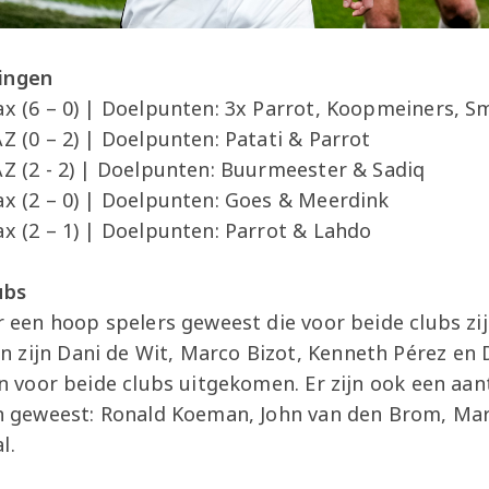
tingen
ax (6 – 0) | Doelpunten: 3x Parrot, Koopmeiners, S
AZ (0 – 2) | Doelpunten: Patati & Parrot
AZ (2 - 2) | Doelpunten: Buurmeester & Sadiq
ax (2 – 0) | Doelpunten: Goes & Meerdink
ax (2 – 1) | Doelpunten: Parrot & Lahdo
lubs
er een hoop spelers geweest die voor beide clubs z
 zijn Dani de Wit, Marco Bizot, Kenneth Pérez en
jn voor beide clubs uitgekomen. Er zijn ook een aant
ijn geweest: Ronald Koeman, John van den Brom, Ma
l.