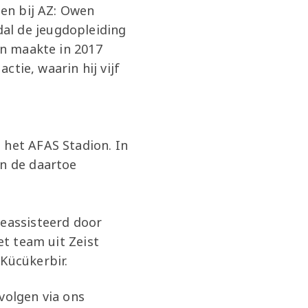
den bij AZ: Owen
al de jeugdopleiding
en maakte in 2017
ctie, waarin hij vijf
 het AFAS Stadion. In
an de daartoe
geassisteerd door
et team uit Zeist
Kücükerbir.
volgen via ons