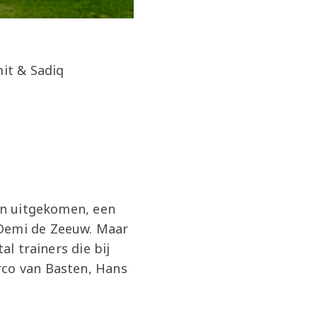
mit & Sadiq
ijn uitgekomen, een
 Demi de Zeeuw.
Maar
al trainers die bij
rco van Basten, Hans