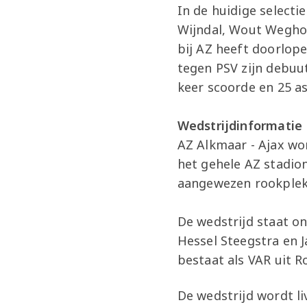
In de huidige selecti
Wijndal, Wout Weghor
bij AZ heeft doorlope
tegen PSV zijn debuut 
keer scoorde en 25 as
Wedstrijdinformatie
AZ Alkmaar - Ajax wo
het gehele AZ stadio
aangewezen rookplek
De wedstrijd staat o
Hessel Steegstra en J
bestaat als VAR uit R
De wedstrijd wordt li