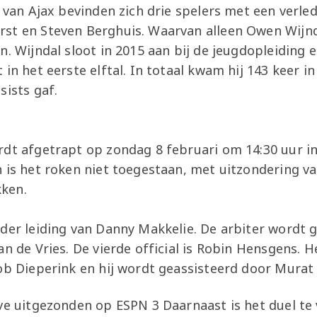
e van Ajax bevinden zich drie spelers met een verle
st en Steven Berghuis. Waarvan alleen Owen Wijnd
n. Wijndal sloot in 2015 aan bij de jeugdopleiding 
in het eerste elftal. In totaal kwam hij 143 keer in a
sists gaf.
rdt af
getrapt op zondag 8 februari om 14:30 uur in
n is het roken niet toegestaan, met uitzondering v
ken.
nder leiding van Danny Makkelie. De arbiter wordt 
an de Vries. De vierde official is Robin Hensgens. H
ob Dieperink en hij wordt geassisteerd door Murat 
ve uitgezonden op ESPN 3 Daarnaast is het duel te 