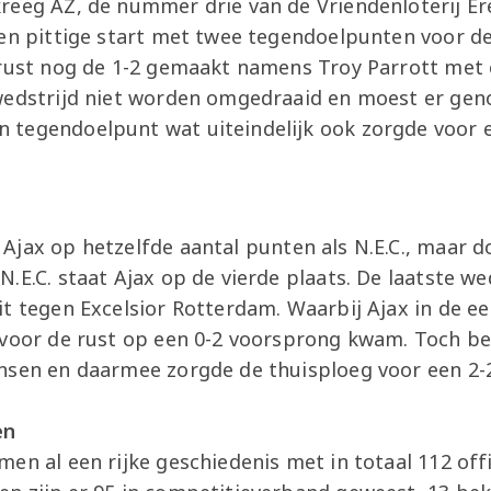
reeg AZ, de nummer drie van de Vriendenloterij Ere
een pittige start met twee tegendoelpunten voor 
 rust nog de 1-2 gemaakt namens Troy Parrott met e
 wedstrijd niet worden omgedraaid en moest er ge
tegendoelpunt wat uiteindelijk ook zorgde voor e
Ajax op hetzelfde aantal
punten als N.E.C., maar 
.E.C. staat Ajax op de vierde plaats. De laatste wed
t tegen Excelsior Rotterdam. Waarbij Ajax in de ee
 voor de rust op een 0-2 voorsprong kwam. Toch ben
nsen en daarmee zorgde de thuisploeg voor een 2-2
en
men al een rijke geschie
denis met in totaal 112 off