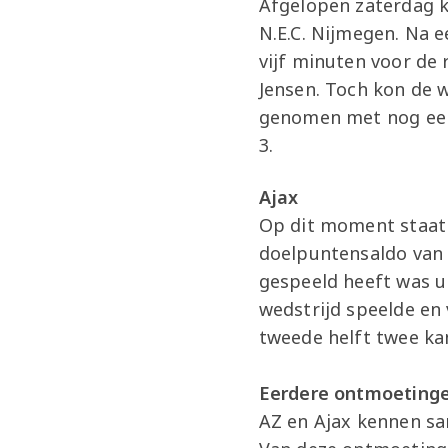
Afgelopen zaterdag k
N.E.C. Nijmegen. Na 
vijf minuten voor de
Jensen. Toch kon de
genomen met nog een 
3.
Ajax
Op dit moment staat 
doelpuntensaldo van N
gespeeld heeft was ui
wedstrijd speelde en
tweede helft twee ka
Eerdere ontmoeting
AZ en Ajax kennen sa