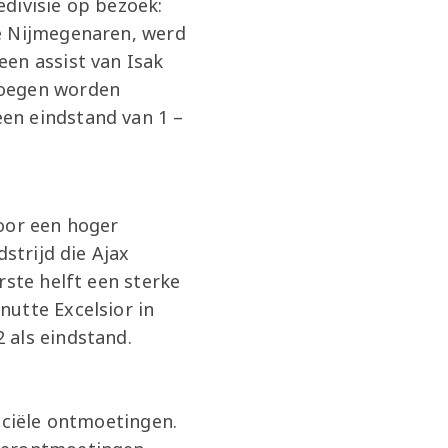
divisie op bezoek:
de Nijmegenaren, werd
en assist van Isak
noegen worden
en eindstand van 1 –
door een hoger
strijd die Ajax
rste helft een sterke
utte Excelsior in
 als eindstand.
iciële ontmoetingen.