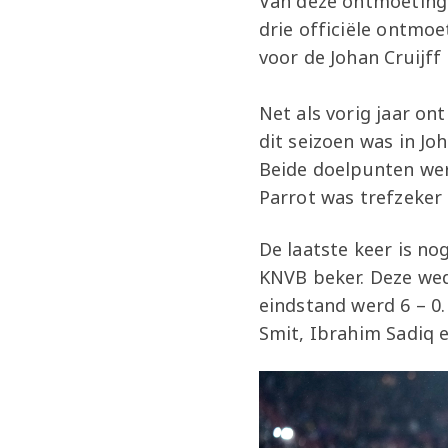
Van deze ontmoetinge
drie officiële ontmoe
voor de Johan Cruijff 
Net als vorig jaar o
dit seizoen was in Jo
Beide doelpunten wer
Parrot was trefzeker
De laatste keer is n
KNVB beker. Deze weds
eindstand werd 6 – 0
Smit, Ibrahim Sadiq e