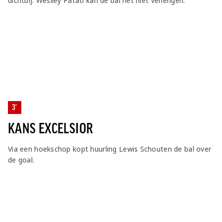
dichtbij. Weslley Patati kan de bal net niet verlengen.
3'
KANS EXCELSIOR
Via een hoekschop kopt huurling Lewis Schouten de bal over
de goal.