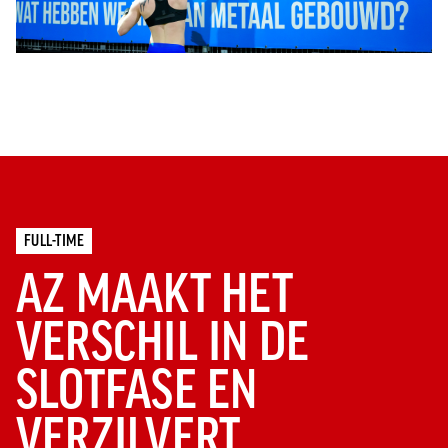
FULL-TIME
AZ MAAKT HET
VERSCHIL IN DE
SLOTFASE EN
VERZILVERT