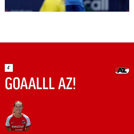
4'
GOAALLL AZ!