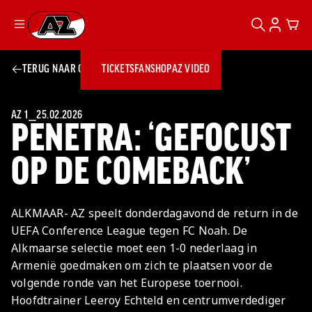
ZOEKEN
ACCOUN
CAR
Ga naar onze homepage
TERUG NAAR OVERZICHT
TICKETS
FANSHOP
AZ VIDEO
ZOEKEN
Zoeken
Sluiten
TICKETS
FANSHOP
AZ 1
⎯
25.02.2026
PENETRA: ‘GEFOCUST
AZ VIDEO
TICKETS
BUSINESS
BUSINESS
OP DE COMEBACK’
AZ 1
AZ Business
ALKMAAR- AZ speelt donderdagavond de return in de
Wat is AZ
Kees Kist
Bestel je
UEFA Conference League tegen FC Noah. De
Business?
Hospitality
Lounge
AZ
seizoenkaart
Alkmaarse selectie moet een 1-0 nederlaag in
AZ Business
Georg Kessler
VROUWEN
NIEUWS
TEAMS
CLUB & FANS
JEUGDOPLEIDING
Nieuws
Armenië goedmaken om zich te plaatsen voor de
Exposure
Events
Lounge
Teams
volgende ronde van het Europese toernooi.
Partnership
JONG AZ
Losse tickets
Skybox
Club & Fans
Hoofdtrainer Leeroy Echteld en centrumverdediger