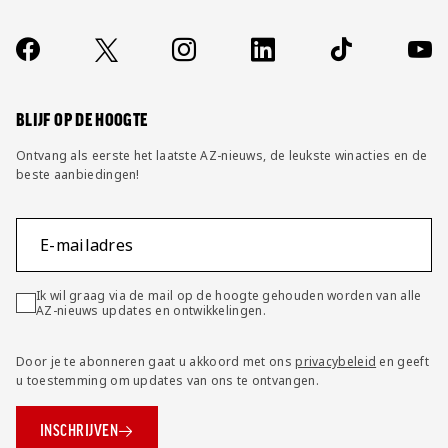
Over ons
Contact
Socials
https://www.facebook.com/AZAlkmaar
X
Instagram
LinkedIn
TikTok
YouT
FAQ
Wijzig privacy instellingen
BLIJF OP DE HOOGTE
Ontvang als eerste het laatste AZ-nieuws, de leukste winacties en de
beste aanbiedingen!
E-mailadres
Ik wil graag via de mail op de hoogte gehouden worden van alle
AZ-nieuws updates en ontwikkelingen.
Door je te abonneren gaat u akkoord met ons
privacybeleid
en geeft
u toestemming om updates van ons te ontvangen.
INSCHRIJVEN