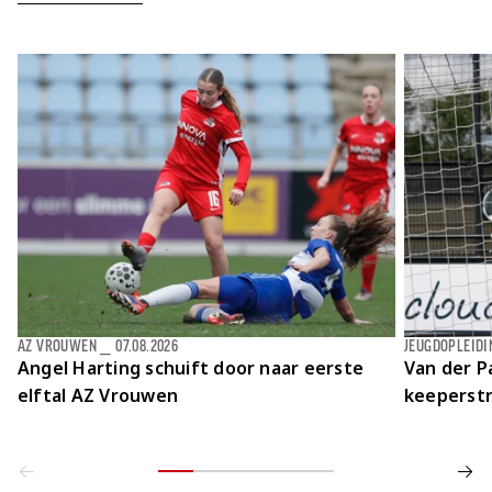
Jong AZ
Seizoenkaart
AZ VROUWEN
⎯
07.08.2026
JEUGDOPLEIDI
Angel Harting schuift door naar eerste
Van der Pa
elftal AZ Vrouwen
keeperstr