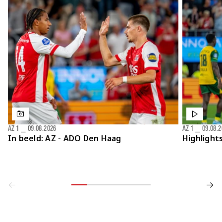
AZ 1
⎯
09.08.2026
AZ 1
⎯
09.08.
In beeld: AZ - ADO Den Haag
Highlight