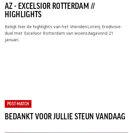
Jong AZ
AZ - EXCELSIOR ROTTERDAM //
Seizoenkaart
HIGHLIGHTS
Bekijk hier de highlights van het VriendenLoterij Eredivisie-
duel met Excelsior Rotterdam van woensdagavond 21
januari.
POST-MATCH
BEDANKT VOOR JULLIE STEUN VANDAAG