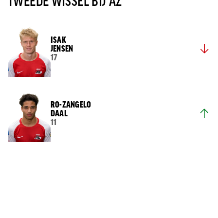
TWEEDE WISSEL BIJ AZ
ISAK
JENSEN
17
RO-ZANGELO
DAAL
11