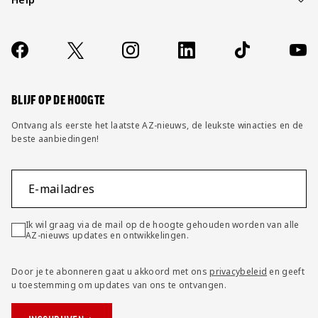
Over ons
Contact
Socials
https://www.facebook.com/AZAlkmaar
X
Instagram
LinkedIn
TikTok
YouT
FAQ
Wijzig privacy instellingen
BLIJF OP DE HOOGTE
Ontvang als eerste het laatste AZ-nieuws, de leukste winacties en de
beste aanbiedingen!
E-mailadres
Ik wil graag via de mail op de hoogte gehouden worden van alle
AZ-nieuws updates en ontwikkelingen.
Door je te abonneren gaat u akkoord met ons
privacybeleid
en geeft
u toestemming om updates van ons te ontvangen.