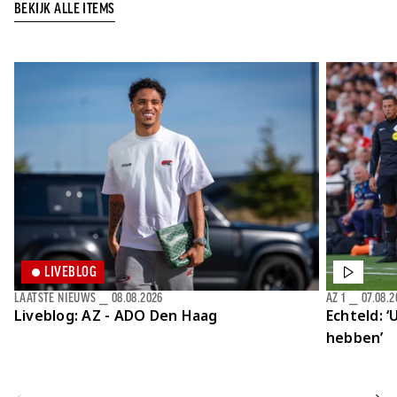
BEKIJK ALLE ITEMS
Jong AZ
Seizoenkaart
LIVEBLOG
LAATSTE NIEUWS
⎯
08.08.2026
AZ 1
⎯
07.08.2
Liveblog: AZ - ADO Den Haag
Echteld: ‘
hebben’