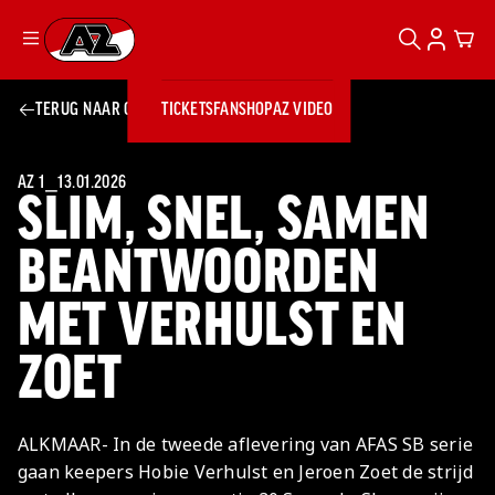
ZOEKEN
ACCOUN
CAR
Ga naar onze homepage
TERUG NAAR OVERZICHT
TICKETS
FANSHOP
AZ VIDEO
ZOEKEN
Zoeken
Sluiten
TICKETS
FANSHOP
AZ 1
⎯
13.01.2026
SLIM, SNEL, SAMEN
AZ VIDEO
TICKETS
BUSINESS
BUSINESS
BEANTWOORDEN
MET VERHULST EN
AZ 1
AZ Business
Wat is AZ
Kees Kist
Bestel je
ZOET
Business?
Hospitality
Lounge
AZ
seizoenkaart
AZ Business
Georg Kessler
VROUWEN
NIEUWS
TEAMS
CLUB & FANS
JEUGDOPLEIDING
Nieuws
Exposure
Events
Lounge
Teams
ALKMAAR- In de tweede aflevering van AFAS SB serie
Partnership
JONG AZ
Losse tickets
Skybox
Club & Fans
gaan keepers Hobie Verhulst en Jeroen Zoet de strijd