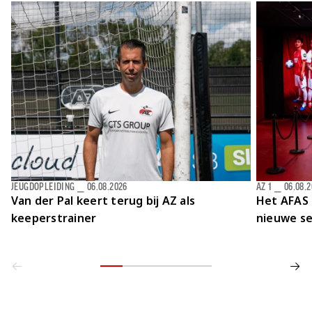
JEUGDOPLEIDING
⎯
06.08.2026
AZ 1
⎯
06.08.
Van der Pal keert terug bij AZ als
Het AFAS 
keeperstrainer
nieuwe se