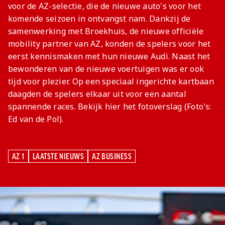
Meeting &
Seizoenarrangement
Grand Café Van
Jeugdopleiding
voor de AZ-selectie, die de nieuwe auto's voor het
Nieuws
AZ 1
Over ons
Jeugdopleiding
Events
BUSINESS
Nieuws
Gaal
komende seizoen in ontvangst nam. Dankzij de
Laatste
AZ
AZ Vrouwen
Jong AZ
Historie
Grand Café Van
Lid worden
Vacatures
Over de AZ
Onder 19
Jong AZ
Over de
TICKETS
samenwerking met Broekhuis, de nieuwe officiële
Nieuws
Seizoenkaart
AZ Vrouwen
Seizoenkaart
Seizoenkaart
Prijzenkast
AFAS Stadion
Gaal
Evenementen
Jeugdopleiding
Onder 17
Vrouwen
foundation
mobility partner van AZ, konden de spelers voor het
AZ 1
Nieuws
Nieuws
Nieuws
Jaarrekening
Praktische
De vriendjes
Youth League
Onder 16
Onder 17
Nieuws
eerst kennismaken met hun nieuwe Audi. Naast het
LOG IN
Jong AZ
Juniorclubs
AZ
Selectie
Selectie
Selectie
Media
informatie
van AZ
Voetbalschool
Onder 15
Onder 16
bewonderen van de nieuwe voertuigen was er ook
Bestel nu je
Vrouwen
Wedstrijden
Wedstrijden
Wedstrijden
Onze cultuur
Kinderfeestje
AFAS
Onder 14
tijd voor plezier. Op een speciaal ingerichte kartbaan
AZ Jeugd
AZ
seizoenkaart
Jong
Victor
Trainingscomplex
daagden de spelers elkaar uit voor een aantal
Onder 13
Jongens
Foundation
AZ Clubkaart
AZ
Nieuws
Nieuws
spannende races. Bekijk hier het fotoverslag (Foto's:
Onder 12
Uitregistratie
Nieuws
Ed van de Pol).
Onder 11
AZ Jeugd
Werken bij AZ
Resale
video's
Meiden
Praktische
AZ
AZ 1
LAATSTE NIEUWS
AZ BUSINESS
informatie
Jeugdopleiding
AZ 1
LAATSTE NIEUWS
AZ BUSINESS
Zet wedstrijden
AZ
in je agenda
Business
AZ Vrouwen
seizoenkaart