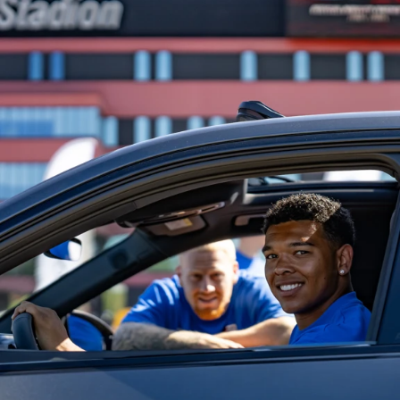
Jong AZ
Seizoenkaart