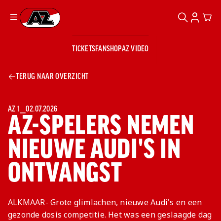
ZOEKEN
ACCOUN
CAR
Ga naar onze homepage
TICKETS
FANSHOP
AZ VIDEO
ZOEKEN
Zoeken
Sluiten
TICKETS
TERUG NAAR OVERZICHT
FANSHOP
AZ VIDEO
TICKETS
BUSINESS
BUSINESS
AZ 1
⎯
02.07.2026
AZ-SPELERS NEMEN
NIEUWE AUDI'S IN
AZ 1
AZ Business
Wat is AZ
Kees Kist
Bestel je
ONTVANGST
Business?
Hospitality
Lounge
AZ
seizoenkaart
AZ Business
Georg Kessler
VROUWEN
NIEUWS
TEAMS
CLUB & FANS
JEUGDOPLEIDING
Nieuws
Exposure
Events
Lounge
Teams
ALKMAAR- Grote glimlachen, nieuwe Audi's en een
Partnership
JONG AZ
Losse tickets
Skybox
Club & Fans
gezonde dosis competitie. Het was een geslaagde dag