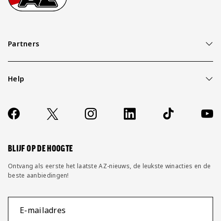
Partners
Help
Over ons
Contact
Socials
https://www.facebook.com/AZAlkmaar
X
Instagram
LinkedIn
TikTok
YouT
FAQ
Wijzig privacy instellingen
BLIJF OP DE HOOGTE
Ontvang als eerste het laatste AZ-nieuws, de leukste winacties en de
beste aanbiedingen!
E-mailadres