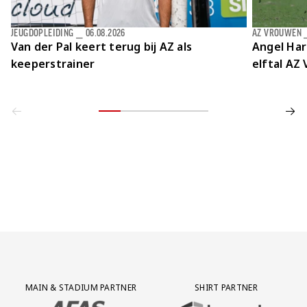
JEUGDOPLEIDING
⎯
06.08.2026
AZ VROUWEN
Van der Pal keert terug bij AZ als
Angel Har
keeperstrainer
elftal AZ
Partner Logos Grid
MAIN & STADIUM PARTNER
SHIRT PARTNER
BEZOEK ONZE MAIN & STADIUM PARTNER AFAS SOFTWARE
BEZOEK ONZE SHIRT PARTNER LEAS