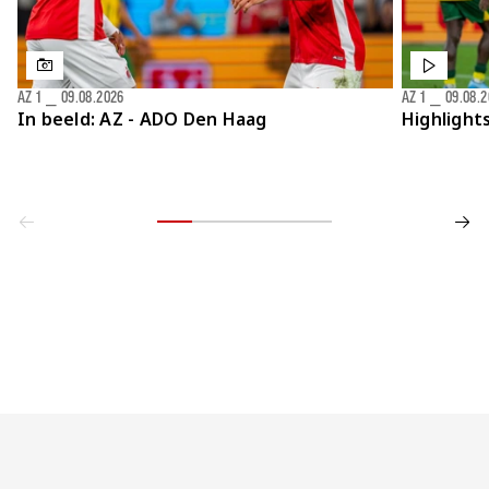
AZ 1
⎯
09.08.2026
AZ 1
⎯
09.08.
In beeld: AZ - ADO Den Haag
Highlight