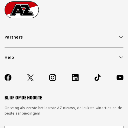
Footer
Ga naar onze homepage
Partners
Help
Over ons
Contact
Socials
https://www.facebook.com/AZAlkmaar
X
Instagram
LinkedIn
TikTok
YouT
FAQ
Wijzig privacy instellingen
BLIJF OP DE HOOGTE
Ontvang als eerste het laatste AZ-nieuws, de leukste winacties en de
beste aanbiedingen!